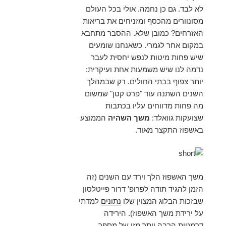
לא לבד. גם כן נחמה. אולי בכל העולם
מסונוורים מהכסף ומזניחים את בריאות
האזרחים? כמובן שלא. ההסבר מתחבא
במקום אחר לגמרי. כשאנחנו שומעים
שיש פחות מיטות לנפש יחסית לעבר
נדמה לנו שיש משמעות אחת ועיקרית:
יותר צפוף בבתי החולים. רק שבמהלך
השנים השתנה עוד "פרט קטן" שמשום
מה פחות מדווחים עליו בכתבות
שצועקות גוואלד:
משך השהיה
הממוצע
באשפוז התקצר מאוד.
משך האשפוז הלך וירד עם השנים (זה
הזמן להגיד תודה לפרופ' דרור פייטלסון
שבזכות הבלוג המצוין שלו
נתונים
למדתי
על ירידת משך האשפוז). הירידה
דרמטית הרבה יותר מזו של מספר