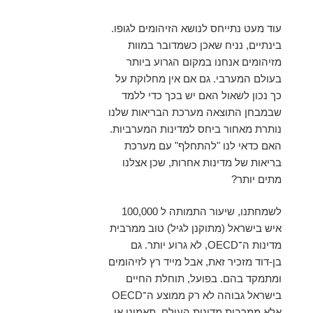
עוד מעט נתייחס לנושא הזיהומים לגופו.
בינתיים, נניח שאכן כשמדובר במוות
מזיהומים אנחנו במקום הגרוע ביותר
בעולם המערבי. גם אם אין מחלוקת על
כך נכון לשאול האם יש בכך כדי ללמד
שבמבחן התוצאה מערכת הבריאות שלנו
נותרת מאחור ביחס למדינות המערביות.
האם כדאי לנו "להתחלף" עם מערכת
בריאות של מדינות אחרות, שכן אצלנו
מתים יותר?
לשמחתנו, שיעור התמותה ל 100,000
איש בישראל (מתוקנן לגיל) טוב ממרבית
מדינות ה־OECD, לא גרוע יותר. גם
בן-דוד מזכיר זאת, אבל מייד רץ לזיהומים
ומתמקד בהם. בפועל, תוחלת החיים
בישראל גבוהה לא רק ממוצע ה־OECD
אלא ממרבית מדינות העולם. תאמינו או