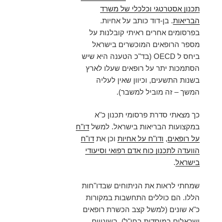
תכנון אסטרטגי וכלכלי של משרד
הבריאות
. בן-דוד כותב על אחיות.
בפרסומים אחרים ראיתי קובלנות על
מספר הרופאים המוכשרים בישראל
ביחס ל OECD (בד"כ הטענה היא שיש
הסתמכות יתר על רופאים שעלו לארץ
בשנות התשעים, וכיוון שאין לעליה
המשך – זה מוביל למשבר).
כך מצאתי סדרת פרסומי תכנון כ"א
במקצועות הבריאות בישראל. למשל
דו"ח
על רופאים
,
ודו"ח על אחיות
וכן את
דו"ח
הוועדה לתכנון כוח אדם רפואי וסיעודי
בישראל
.
שמחתי לראות את הניתוחים שבדו"חות
הללו. הם כוללים התחשבות במקורות
כ"א שונים (למשל קצב הכשרת רופאים
ישראלים במוסדות בחו"ל), בשינויים