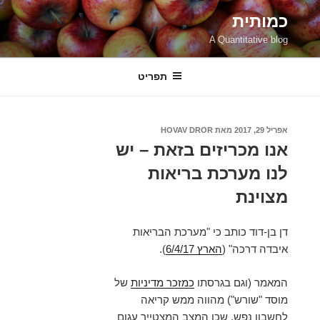
ילוג
כמותית
תוכן
A Quantitative blog
תפריט
פורסם
אפריל 29, 2017
מאת
HOVAV DROR
ב
אנו מכריזים בזאת – יש
לנו מערכת בריאות
מצוינת‎
דן בן-דוד כותב כי "מערכת הבריאות
איבדה דרכה" (
הארץ 6/4/17
).
המאמר (וגם בגרסתו
כמזכר מדיניות
של
מוסד "שורש") מהווה ממש קריאה
לחשבון נפש, שכן המצב המצטייר עגום