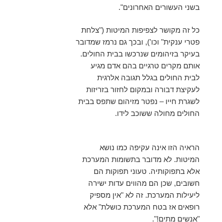
בשני העשורים האחרונים".
כל זה מקושר לצפיפות המיטות ("צלחת
פטרי ענקית" וכו'), ובכך גם נרמז שמדובר
בעיקר בזיהומים שנרכשו בבית החולים.
אותם מקרים טרגיים בהם אדם מגיע
לבית החולים בגלל תגובה אלרגית
לעקיצת דבורה ובמקום לחזור בזריזות
לשגרת חייו – נפטר מזיהום שתפס בבית
החולים מחולה ששוכב לידו.
הראיה הזו אינה עקיפה כמו נושא
המיטות. לא מדובר בתשומות המערכת
אלא בתפוקותיה. טעוני תפוקות הם
חשובים, שכן הם מהווים עדות ישירה
ליעילות המערכת. זה לא "אין מספיק
רופאים אז בטח המערכת כושלת" אלא
"אנשים מתים!".