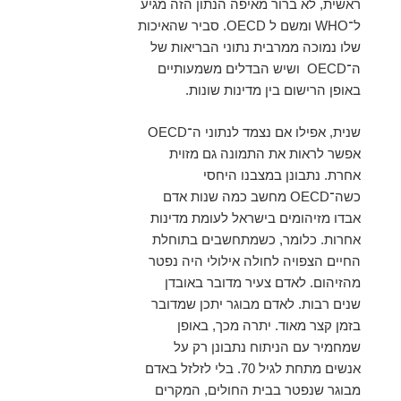
ראשית, לא ברור מאיפה הנתון הזה מגיע
ל־WHO ומשם ל OECD. סביר שהאיכות
שלו נמוכה ממרבית נתוני הבריאות של
ה־OECD ושיש הבדלים משמעותיים
באופן הרישום בין מדינות שונות.
שנית, אפילו אם נצמד לנתוני ה־OECD
אפשר לראות את התמונה גם מזוית
אחרת. נתבונן במצבנו היחסי
כשה־OECD מחשב כמה שנות אדם
אבדו מזיהומים בישראל לעומת מדינות
אחרות. כלומר, כשמתחשבים בתוחלת
החיים הצפויה לחולה אילולי היה נפטר
מהזיהום. לאדם צעיר מדובר באובדן
שנים רבות. לאדם מבוגר יתכן שמדובר
בזמן קצר מאוד. יתרה מכך, באופן
שמחמיר עם הניתוח נתבונן רק על
אנשים מתחת לגיל 70. בלי לזלזל באדם
מבוגר שנפטר בבית החולים, המקרים