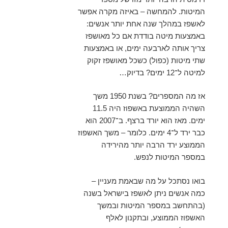
המיטות. להמחשה – באיזה מקרה אפשר
לאשפז במהלך שנה אחת יותר אנשים:
באמצעות מיטה בודדת אם כל מאושפז
צריך אותה לארבעה ימים, או באמצעות
שתי מיטות (כפול) כשכל מאושפז זקוק
למיטה ל־12 ימים? בדיוק…
אז מה המספרים? בשנת 1950 משך
השהיה הממוצעת באשפוז היה 11.5
ימים. מאז הוא יורד ברצף. ב־2007 הוא
כבר ירד ל־4 ימים. כלומר – משך האשפוז
הממוצע ירד הרבה יותר מהירידה
במספר המיטות לנפש.
בואו נסתכל על מה שבאמת מעניין –
כמה אנשים ניתן לאשפז בישראל בשנה
(בהתחשב במספר המיטות ובמשך
האשפוז הממוצע, ובתקנון לאלף