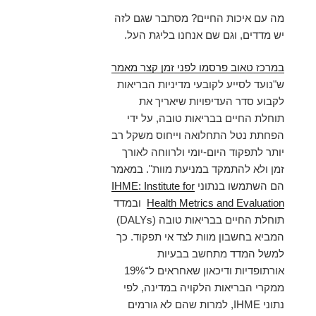
מה עם איכות החיים? מסתבר שגם לזה
יש מדדים, וגם שם אנחנו בליגת העל.
במרכז טאוב פרסמו לפני זמן קצר מאמר
ש"נועד לסייע לקובעי מדיניות הבריאות
לקבוע סדר העדיפויות שיאריך את
תוחלת החיים בבריאות טובה, על ידי
הפחתת נטל התחלואה וייחוס משקל רב
יותר לתפקוד היום-יומי ולרווחה לאורך
זמן ולא להתמקד במניעת מוות". במאמר
הם השתמשו בנתוני
IHME: Institute for
Health Metrics and Evaluation
ובמדד
תוחלת החיים בבריאות טובה (DALYs)
המביא בחשבון מוות לצד אי תפקוד. כך
למשל המדד מתחשב בבעיות
אורתופדיות ודיכאון שאחראים ל־19%
ממקרי הבריאות הלקויה במדינה, לפי
נתוני IHME, למרות שהם לא גורמים