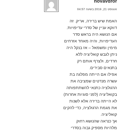
hovavdror
אוגוסט 21, 2016 בשעה 04:57
האמת שיש ברירה, אריק. זה
דווקא עניין של סדרי עדיפויות.
אם הנושא היה בראש סדר
העדיפויות, והיה מאחד אזרחים
מימין ומשמאל – אז בנקל היה
ניתן לגבש קואליציה ללא
חרדים, ולצרף אותם רק
בתנאים סבירים.
אפילו אם הייתה מפלגה בת
עשרה מנדטים שמציבה את
הרגולציה כתנאי להשתתפותה
בקואליציה (לפני סוגיות אחרות)
לא הייתה ברירה אלא לשנות
את מגמת הרגולציה, כדי להקים
קואליציה.
אך כנראה שהנושא רחוק
מלהיות מספיק גבוה בסדרי