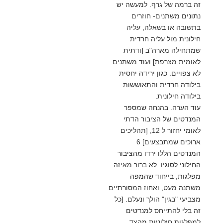
זה ברמה של גרף. למעשה יש
נתונים משתנים- חוזרים
בתשובה או בשאלה, עליה
חילונית מול עליה חרדית
שמתחילה מארה"ב [ודתית
לאומית מצרפת] ועוד משתנים
לא צפויים. כגון ירידה יחסית
בילודה חרדית והתאוששות
בילודה חילונית.
עוד הערה. בהנחה שמספר
המנדטים של הציבור הדתי
לאומי יחזור ל 12, [תהליכים
ארוכים שמתבצעים] 6
המנדטים הללו ירדו מהציבור
החילוני לסוגיו. לא ברור מאיזה
מפלגות, בייחוד שהמפה
משתנה מעט, ואחוז המסורתיים
מצביעי "בגין" הולך ונעלם. [כל
זה בלי להתייחס למנדטים
למפלגות חילוניות מהצד