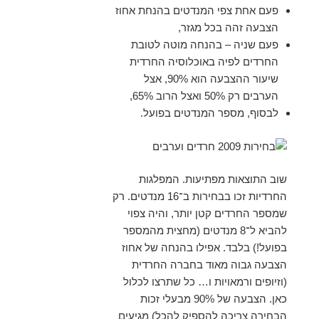
פעם אחת צפי המנדטים בהנחת אחוז
הצבעה זהה בכל מגזר,
פעם שניה – בהנחה מוטה לטובת
החרדים לפיה באוכלוסיה החרדית
שיעור ההצבעה הוא 90%, אצל
הערבים רק 50% ואצל הרוב 65%,
לבסוף, מספר המנדטים בפועל.
שוב התוצאות מפתיעות. המפלגות
החרדיות זכו בבחירות ב־16 מנדטים. רק
שמספר החרדים קטן יותר, והיה צפוי
להביא ל־8 מנדטים (מחצית מהמספר
בפועל!) בלבד. אפילו בהנחה של אחוז
הצבעה גבוה מאוד בחברה החרדית
(וזיופים ורמאויות ו… כל שתרצו לכלול
כאן. הצבעה של 90% מבעלי זכות
הבחירה צריכה להספיק להכל) מגיעים