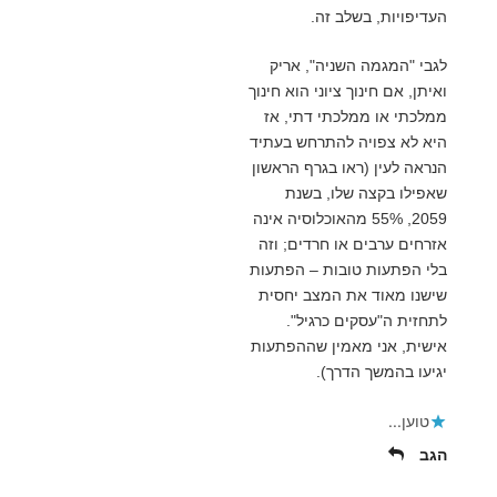
העדיפויות, בשלב זה.
לגבי "המגמה השניה", אריק
ואיתן, אם חינוך ציוני הוא חינוך
ממלכתי או ממלכתי דתי, אז
היא לא צפויה להתרחש בעתיד
הנראה לעין (ראו בגרף הראשון
שאפילו בקצה שלו, בשנת
2059, 55% מהאוכלוסיה אינה
אזרחים ערבים או חרדים; וזה
בלי הפתעות טובות – הפתעות
שישנו מאוד את המצב יחסית
לתחזית ה"עסקים כרגיל".
אישית, אני מאמין שההפתעות
יגיעו בהמשך הדרך).
טוען...
הגב