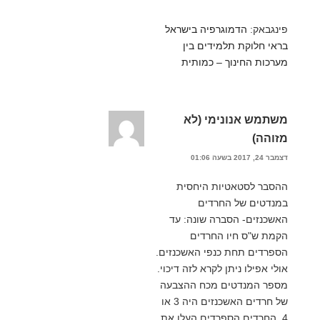
פינגבאק:
הדמוגרפיה בישראל
בראי חלוקת תלמידים בין
מערכות החינוך – כמותית
משתמש אנונימי (לא
מזוהה)
דצמבר 24, 2017 בשעה 01:06
ההסבר לסטאטיות היחסית
במנדטים של החרדים
האשכנזים- הסברה שונה: עד
הקמת ש"ס חיו החרדים
הספרדים תחת כנפי האשכנזים.
אולי אפילו ניתן לקרא לזה דיכוי.
מספר המנדטים מכח ההצבעה
של חרדים האשכנזים היה 3 או
4. החרדים הספרדים העלו את