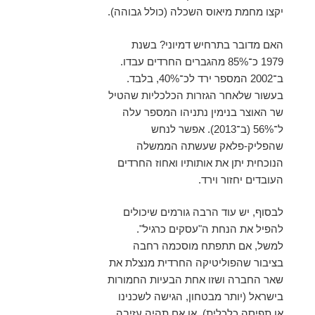
יקצו מחמת מיאוס השכלה (כולל גבוהה).
האם מדובר בתרחיש דמיוני? בשנת
1979 כ־85% מהגברים החרדים עבדו.
ב־2002 המספר ירד לכ־40%, בלבד.
בעשור שלאחר הגזרות הכלכליות שהטיל
שר האוצר בנימין נתניהו המספר עלה
ל־56% (ב־2013). אפשר לנחש
שהפליק-פלאק שעשתה הממשלה
הנוכחית יתן את אותותיו ואחוז החרדים
העובדים יחזור וירד.
לבסוף, יש עוד הרבה גורמים שיכולים
להפיל את הנחת ה"עסקים כרגיל".
למשל, אם תתפתח מוסכמה רחבה
בציבור שהפוליטיקה החרדית מנצלת את
שאר החברה ושזו אחת הבעיות החמורות
בישראל (יותר מבטחון, הגישה לשכנינו
או תפיסה כלכלית). או אם תהיה עזיבה