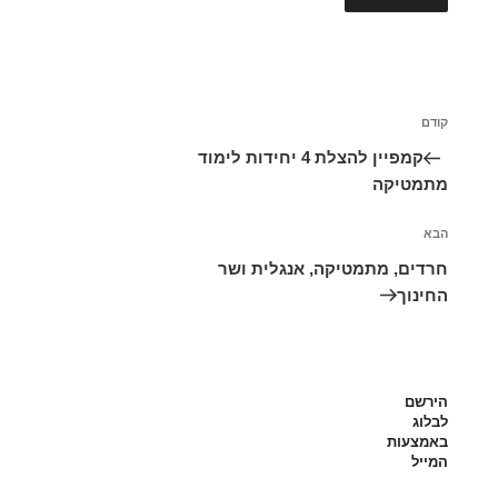
ניווט
הפוסט
קודם
הקודם
קמפיין להצלת 4 יחידות לימוד
מתמטיקה
הפוסט
הבא
הבא
חרדים, מתמטיקה, אנגלית ושר
החינוך
הירשם
לבלוג
באמצעות
המייל