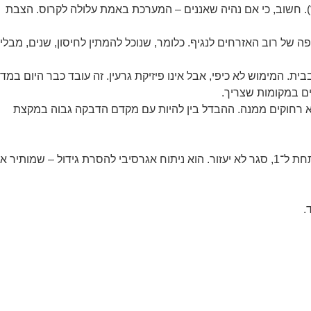
חשוב, כי אם נהיה שאננים – המערכת באמת עלולה לקרוס. הצבת
של רוב האזרחים לנגיף. כלומר, שנוכל להמתין לחיסון, שנים, מבלי
. המימוש לא כיפי, אבל אינו פיזיקת גרעין. זה עובד כבר היום במדי
ם במקומות שצריך.
א רחוקים ממנה. ההבדל בין להיות עם מקדם הדבקה גבוה במקצת
כל עוד לא התייצבנו על הדרך להוריד את מקדם ההדבקה מתחת ל־1, סגר לא יעזור. הוא ניתוח אגרסיבי להסרת גידול – שמותיר
.