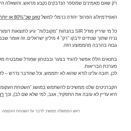
רק שאם מאמינים שמספר הנדבקים נקבע מראש, והשאלה היא ר
האפידמיולוג הפרופ' יהודה כרמלי למשל
טוען שכ־80% או יותר מהאוכלוסייה תידבק
כל מי שיריץ מודל SIR בהנחות "מקובלות" יגיע לתוצאות דומות. מליוני נדבקים בישראל.
גבוה בהרבה מהממוצע הזה.
בתנאים הללו אפשר להגיד בצער ובבטחון שמודל שמבטיח מליו
מערכת הבריאות.
לכן, חובה עלינו לודא שהוא לא יתממש, וכל שהדבר נדרש – לדא
הקברניטים שלנו ממשיכים להשתמש במושג "השטחת העקומה"
היא עדיין לא עזבה את התפקיד, אגב, למי שלא שם לב), וכך
רא
ראש הממשלה ממשיך לדבר על השטחת העקומה