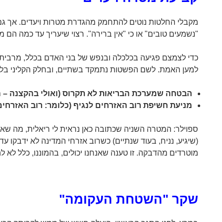
מקבלי החלטות נוטים להתחמק מהגדרת מטרות ויעדים. אך גם "פר
"נשמעים טובים" או כי "אין ברירה". רצוי שיעריך עד כמה הם
כדי לצמצם פגיעה בכלכלה ובנפש של בני האדם בכלל, מרבית ה
למען האמת. לשם הפשטות נתמקד בשתיים, ובחלק הקליני בל
הבטחה שמערכת הבריאות לא תקרוס (ואולי בהקצנה – ה
מניעת חשיפת רוב האזרחים לנגיף (כלומר: רוב האזרחים 
ספוילר: המטרה השניה שכתובה כאן נראית לי ריאלית, מה שאו
(שיגיע, נניח, בעוד שנתיים) כשרוב אזרחי המדינה לא ידבקו עד 
מוטרדים מהדבקה. זו טענה שאנחנו יכולים, בהמוננו, כלל לא ל
שקר "השטחת העקומה"