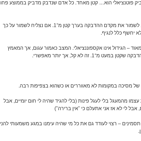
ק פוטנציאלי הוא… קטן מאחד. כל אדם שנדבק מדביק בממוצע פחו
אם המטרה היא שרוב האנשים לא יחשפו כלל לנגיף, היעד הוא לשמור את מקדם ההדבקה בערך קטן מ־1. אם נצליח לשמור על כך
א יחשף כלל לנגיף.
אוד – הגידול אינו אקספוננציאלי. המצב כאמור עגום, אך המאמץ
 של מסיכה במקומות לא מאווררים או כשהוא בצפיפות רבה.
עצמו מהמעגל בלי לעגל פינות (בלי להגיד שהיה לי חום יומיים, אבל
 אבל לי לא אז אני אתעלם כי "אין ברירה")
תסמינים – רצוי לעודד גם את כל מי שהיה עימנו במגע משמעותי להני
.