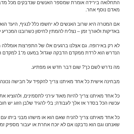
התחלואה בירידה אומרת שמספר האנשים שנדבקים מכל מדבי
מאדם נוסף אחר.
באדיקות ולאורך זמן – נצליח להמתין לחיסון כשרובנו המכריע ל
לא רק באירופה. גם אצלנו ברגעים אלו של התפרצות אומללה מ
הנדרש הוא לרדת ממקדם הדבקה שגדול במעט מ־1 למקדם הדבקה שקטן במעט מ־1. זה לא קל, אך יותר מאפשרי.
מה נדרש לשם כך? שום דבר חדש או מפתיע.
מבחינה אישית כל אחד מאיתנו צריך להקפיד על חבישה נכונה
כל אחד מאיתנו צריך להיות מאוד עירני לתסמינים, ולהוציא את 
עכשיו הכל בסדר אז אלך לעבודה; בלי להגיד שלבן הזוג יש חום,
כל אחד מאיתנו צריך להניח שאם הוא או מישהו מבני ביתו עם 
שאנחנו וגם הוא נדבקנו אם לא יוכח אחרת או יעבור מספיק זמן