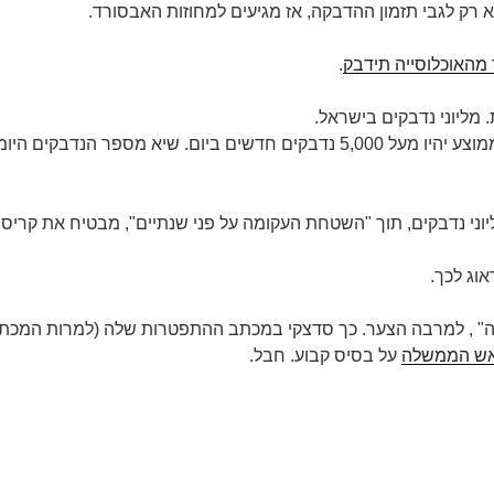
ק לגבי תזמון ההדבקה, אז מגיעים למחוזות האבסורד.
.
נניח שתוך שנתיים ידבקו "רק" 4 מיליון ישראלים. זה אומר שבממוצע יהיו מעל 5,000 נדבקים חדשים ביום. שיא מספר הנדבקים היו
ני נדבקים, תוך "השטחת העקומה על פני שנתיים", מבטיח את קריס
וג לכך.
 , למרבה הצער. כך סדצקי במכתב ההתפטרות שלה (למרות המכתב
ש הממשלה
על בסיס קבוע. חבל.