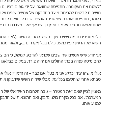
במרץ, לפני הסגר הראשון, הועלה חשש של ממש לקריסה קרובה
"לשטח את העקומה". התפיסה שהוצגה, על-ידי גופים רציניים 
חשיבות קריטית למריחת מועד ההדבקה של אנשים שונים על ציר
כלומר, התפיסה אומרת שמספר האנשים שידבקו הוא, בקרוב גס,
שהתחלואה תתפזר על ציר הזמן כך שבאף שלב מערכת הבריא
בלי מספרים נדמה שיש הגיון בגישה. למרבה הצער (לאור הסב
השוא של הרעיון לפיו כמעט כולנו בכל מקרה נדבק, ולגזור ממנו
אני יודע שיש אנשים שחושבים שכדאי להדבק. למשל, כי הם צע
להם מיטה פנויה בבתי החולים אם יהיה צורך, במקום בבלאגן ש
אולי מישהו יגיד "כרגע אני מובטל, אם כבר – זה הזמן"? אולי
סבתא אחרי שיחלימו בכל עת, מבלי שיהיה חשש שידביקו אות
מעניין לציין שאם זאת המטרה – גובה הלהבות האידיאלי של 
המערכת". אם בכל מקרה כולנו נדבק, ואם התוצאות של הדבקות
למנוע אותו.