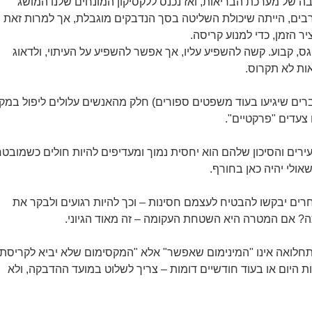
 של מערכת הבריאות, ואז נכנס ללקסיקון המונחים שלנו המושג
רבים, הייתה שיכולת השליטה בסך הנדבקים מוגבלת, אך למרות זאת י
 הזמן, כדי למנוע קריסה.
 קבוע. קשה להשפיע עליו, אך אפשר להשפיע על העיתוי, ולדאוג
ות לא תקרוס.
רים שיגיעו בעוד משפטים ספורים) חלק מהאנשים עלולים ליפול במ
 צעדים "פרקטיים".
ירים והסיכון שלהם הוא יחסית נמוך ומעדיפים להיות חולים כשמובט
אולי יהיה כאן בחורף.
 אחרים יבקשו להבטיח לעצמם חסינות – וכך להיות רגועים ולבקר את
ה? אם המטרה היא השטחת העקומה – זה מאוד הגיוני.
התחלואה אינו "המינימום שאפשר" אלא "המקסימום שלא יביא לקריסת
 היום או בעוד חודשיים דומות – צריך לשלוט במועד ההדבקה, ולא