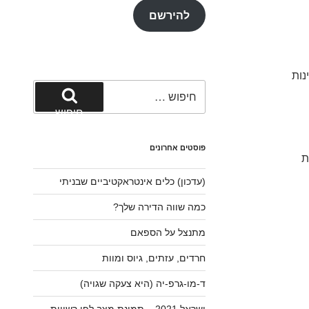
להירשם
נות
חפש:
חיפוש
פוסטים אחרונים
 את
(עדכון) כלים אינטראקטיביים שבניתי
כמה שווה הדירה שלך?
מתנצל על הספאם
חרדים, עזתים, גיוס ומוות
ד-מו-גרפ-יה (היא צעקה שגויה)
ישראל 2021 – תמונת מצב לפי רשויות