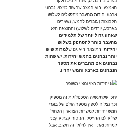
בפרסום הלמ"ס, שנת 2014. חלקו
האמצעי הוא המצב שחשוד כמצוי. נבחני
ארבע יחידות מהעבר מתפצלים לשלוש
הקבוצות (עוברים לחמש, נשארים
בארבע, יורדים לשלוש) והתוצאה היא
ש
אחוז גדול יותר של תלמידים
מהעבר בוחר להסתפק בשלוש
יחידות
. התוצאה היא גם ש
למרות שיש
יותר נבחנים בחמש יחידות, יש פחות
נבחנים אם מחברים את מספר
הנבחנים בארבע וחמש יחדיו
.
יתכן שלתעשיה הטכנולוגית זה מספיק,
וכך נצליח לספק מספר הולם של בוגרי
חמש יחידות למשרות הצווארון הכחול
של עולם ההייטק. הניסוח קצת עוקצני.
למרות זאת – אין לזלזל. זה חשוב. אבל