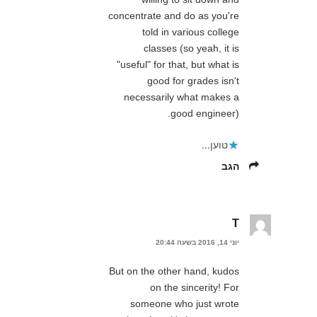
concentrate and do as you're
told in various college
classes (so yeah, it is
"useful" for that, but what is
good for grades isn't
necessarily what makes a
good engineer).
טוען...
הגב
T
יוני 14, 2016 בשעה 20:44
But on the other hand, kudos
on the sincerity! For
someone who just wrote