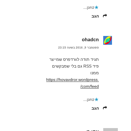
טוען...
הגב
ohadcn
ספטמבר 9, 2016 בשעה 23:15
תגיד תודה לוורדפרס שמייצר
פיד RSS גם בלי שמבקשים
ממנו
https://hovavdror.wordpress.
com/feed/
טוען...
הגב