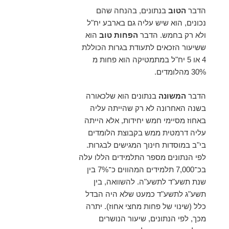
הדבר
הטוב
בנתונים, בהנחה שהם
נכונים, הוא שיש עליה גם בארבע יח"ל
ולא רק בחמש. הדבר
הפחות טוב
הוא
ששיעור הזכאים לתעודת בגרות הכוללת
4 או 5 יח"ל במתמטיקה הוא פחות מ
30% מהלומדים.
הדבר
המשונה
בנתונים הוא שלכאורה
בשנה האחרונה לא רק שהייתה עליה
באחוז מסיימי חמש יחידות, אלא הייתה
עליה דרמטית ממש בקבוצת הלומדים
בי"ב במוסדות חינוך המגישים לבגרות.
לפי הנתונים מספר התלמידים הללו עלה
בכ־7,000 תלמידים המהווים כ־7% בין
שנת תשע"ד לתשע"ה. להשוואה, בין
תשע"ג לתשע"ד כמעט שלא היה הבדל
כלל (שינוי של פחות מחצי אחוז). יתרה
מכך, לפי הנתונים, שיעור הנושרים