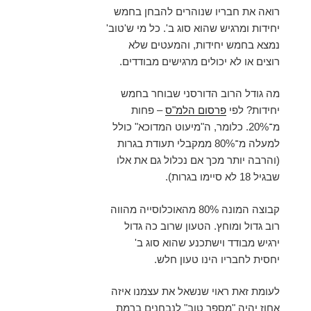
רואה את חבריו שנוהרים להבחן בחמש
יחידות ומרגיש שהוא סוג ב'. כל מי ש'טוב'
נמצא בחמש יחידות, והמעטים שלא
רוצים או לא יכולים מרגישים מבודדים.
מה גודל הרוב הדורסני שבוחר בחמש
יחידות? לפי
פרסום הלמ"ס
– פחות
מ־20%. כלומר, ה"מיעוט המדוכא" כולל
למעלה מ־80% ממקבלי תעודת בגרות
(והרבה יותר מכך אם נכלול גם את אלו
שבגיל 18 לא סיימו בגרות).
קבוצה המונה 80% מהאוכלוסייה מהווה
רוב גדול ומוחץ. הטעון שרוב כה גדול
ירגיש מבודד וישתכנע שהוא סוג ב'
יחסית לחבריו הינו טעון חלש.
לעומת זאת ראוי שנשאל את עצמנו איזה
אחוז יהיה "מספר טוב" לנבחנים ברמת