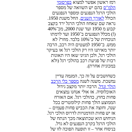
רמז ראשון אפשר למצוא
בפרסומי
הלמ"ס
בהם יש השוואה של מספר
הולכי הרגל הנפגעים ומספר הנפגעים
הכולל
לאורך השנים
. החל משנת 1950.
נראה שם שאחוז הולכי הרגל ירד בקצב
קבוע מ 1950 ועד שנת 2000, מכ־40%
(!) מכלל הנפגעים ב־1950 ועד לרמתו
הנוכחית של כ־10% בלבד. מוזר? לא
ממש. ב־1950 למעטים היה רכב, הרבה
יותר מאיתנו היו רק הולכי רגל או בעיקר
הולכי רגל, ולכן הגיוני שאז היו תאונות
רבות של פגיעת רכב בהולכי רגל (ולא
במכונית אחרת).
כשחושבים על זה כך, המגמה עדיין
נמשכת. משנה לשנה
מספר כלי הרכב
הולך וגדל
, הרבה יותר מקצב גידול
האוכלוסיה. אז אולי אנחנו נמצאים
פחות בחוץ, כהולכי רגל. אם האזרח
הממוצע הולך פחות קילומטרים בכל
שנה, וחוצה את הכביש פחות פעמים –
אז יש פחות הזדמנויות לדרוס הולכי רגל.
הניחוש הוא שכתוצאה מכך הנתח של
הולכי הרגל בקרב הנפגעים לא גדל.
בניסוח אחר – זו תופעה הפוכה לזו של