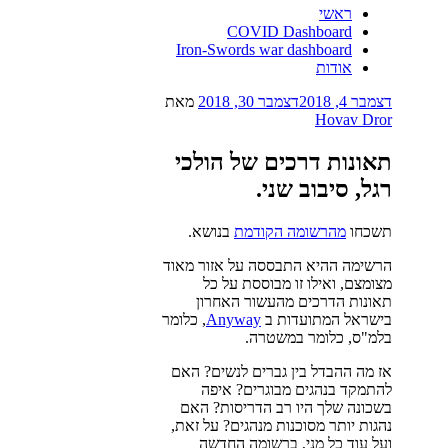
ראשי
COVID Dashboard
Iron-Swords war dashboard
אודות
פורסם
דצמבר 4, 2018
דצמבר 30, 2018
מאת
ב
Hovav Dror
תאונות דרכים של הולכי
רגל, סיבוב שני.
תשכחו
מהרשומה הקודמת
בנושא.
הרשימה ההיא התבססה על אזור מאוד
מצומצם, ואילו זו מבוססת על כל
תאונות הדרכים מהעשור האחרון
בישראל המתועדות ב
Anyway
, כלומר
בלמ"ס, כלומר במשטרה.
אז מה ההבדל בין גברים לנשים? האם
להתמקד בנהגים מבוגרים? איפה
בשכונה שלך היו רב הדריסות? האם
נהגות יותר מסוכנות מנהגים? על זאת,
ועל עוד כל מני, ברשומה החדשה