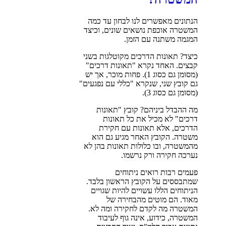
הנתונים מאפשרים לנו לבחון עד כמה
המשטרה אוכפת נושאים שונים, וכיצד
המגמה משתנה עם הזמן.
כיצד? תאונות הדרכים מקוטלגות בשני
קבצים. האחד נקרא "תאונות דרכים"
(מסומן גם כסוג 1). פחות מוכר, אך יש
גם קובץ שני, שנקרא "כללי עם נפגעים"
(מסומן גם כסוג 3).
מה ההבדל ביניהם? קובץ "תאונות
דרכים" לא מכיל את כל תאונות
הדרכים, אלא תאונות עם חקירת
משטרה. הקובץ האחר מגיע גם הוא
מהמשטרה, ובו כלולות תאונות בהן לא
נערכה חקירה ורק נרשמו.
פעמים רבות רואים ניתוחים
שמתבססים על הקובץ הראשון בלבד.
הניתוחים הללו עשויים להיות שגויים
מאוד. הם מוטים מהבחירה של
המשטרה מה לקדם לחקירה ומה לא.
המשטרה, כידוע, אינה גוף לעיבוד