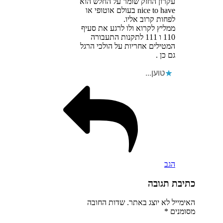
עקרון החזק שומר על החלש הוא
nice to have בעולם אוטופי או
לפחות קרוב אליו.
ממליץ לקרוא ולו לרגע את סעיף
110 ו 111 לתקנות התעבורה
המטילים אחריות על הולכי הרגל
גם כן .
טוען...
הגב
כתיבת תגובה
האימייל לא יוצג באתר.
שדות החובה
מסומנים
*