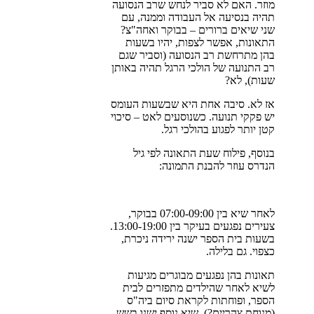
מוזר. האם לא סביר לנחש שרב הנסועה
תהיה בנסיעה אל העבודה וממנה, עם
שני שיאים ברורים – בבוקר ואחה"צ?
התאונות, אפשר לצפות, יהיו בשעות
בהן מתרחשת רב הנסועה (וסביר שגם
רב התנועה של הולכי הרגל תהיה באותן
שעות), לא?
אז לא. סיבה אחת היא שבשעות העומס
יש פקקי תנועה. כשנוסעים לאט – סיכוי
קטן יותר לפגוע בהולכי רגל.
בנוסף, פילוח שעת התאונה לפי גיל
הנדרס עוזר להבנת התמונה:
לאחר שיא בין 07:00-09:00 בבוקר,
צעירים נפגעים בעיקר בין 13:00-19:00.
בשעות בית הספר ישנה ירידה ניכרת,
כצפוי. גם בלילה.
תאונות בהן נפגעים מבוגרים מגיעות
לשיא לאחר שהילדים מתפזרים לבית
הספר, ופוחתות לקראת סיום ביה"ס
(מנוחת צהריים?). שיא נוסף ישנו בשש