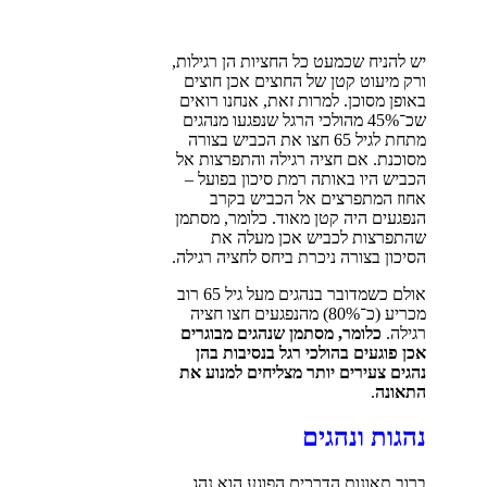
יש להניח שכמעט כל החציות הן רגילות,
ורק מיעוט קטן של החוצים אכן חוצים
באופן מסוכן. למרות זאת, אנחנו רואים
שכ־45% מהולכי הרגל שנפגעו מנהגים
מתחת לגיל 65 חצו את הכביש בצורה
מסוכנת. אם חציה רגילה והתפרצות אל
הכביש היו באותה רמת סיכון בפועל –
אחוז המתפרצים אל הכביש בקרב
הנפגעים היה קטן מאוד. כלומר, מסתמן
שהתפרצות לכביש אכן מעלה את
הסיכון בצורה ניכרת ביחס לחציה רגילה.
אולם כשמדובר בנהגים מעל גיל 65 רוב
מכריע (כ־80%) מהנפגעים חצו חציה
רגילה.
כלומר, מסתמן שנהגים מבוגרים
אכן פוגעים בהולכי רגל בנסיבות בהן
נהגים צעירים יותר מצליחים למנוע את
התאונה
.
נהגות ונהגים
ברוב תאונות הדרכים הפוגע הוא נהג