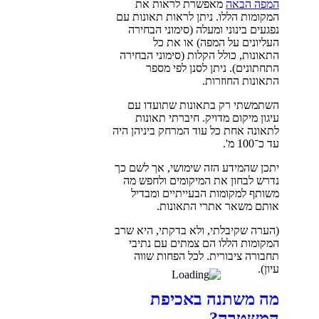
המפה הבאה
מאפשרת לראות את
המקומות הללו. ניתן לראות תאונות עם
נפגעים בינוני ומעלה (סימוני הבחירה
העליונים על המפה) או את כל
התאונות, כולל הקלות (סימוני הבחירה
התחתונים). ניתן לסנן לפי מספר
התאונות החוזרות.
השתמשתי רק בתאונות שתועדו עם
עיגון מיקום מדויק. חיברתי תאונות
לתאונה אחת כל עוד המרחק ביניהן היה
עד כ־100 מ'.
יתכן שהמידע הזה שימושי, אך לשם כך
נדרש לבחון את המיקומים ולחפש מה
משותף למקומות הבעייתיים ומבדיל
אותם משאר אתרי התאונות.
(הערה שקיבלתי, ולא בדקתי, היא שרב
המקומות הללו הם צמתים עם נתיבי
תחבורה ציבורית. לכל הפחות שווה
עיון).
מה משתנה באכיפת
המשטרה?