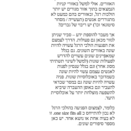
האזורים. אולי למשל באזורי קניות
הנמצאים בתוך אזור מגורים יש יותר
הולכות רגל, ובאזורים בהם כמעט לא
מתגוררים אנשים (תעשייה / מסחר
סיטונאי וכו') יש ריבוי של גברים?
אך מעבר להוספת ידע – סביר שניתן
לגזור מכאן גם פעולות. הדרך לצמצם
את הפגעות הולכי הרגל עשויה להיות
שונה באזורים השונים. גם בגלל
שמאפיינים שונים עשויים להדרש
לפעולות שונות (למשל לשינוי תשתיתי
מסוג אחר) וגם בגלל שנסיון לפנות
לאנשים עצמם עשוי להיות שונה
כשמדובר באוכלוסיות שונות. פניה
עשויה להיות שונה גם במסר שכדאי
להעביר וגם באופן ההעברה שיביא
להשפעה מוצלחת יותר על אוכלוסיית
היעד.
כלומר, לצמצום הפגיעה בהולכי הרגל
לא נכון להתייחס כ one size fits all. זו
לא בעיה אחת או נושא אחד. יש כאן
מספר סיפורים שונים.