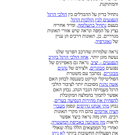
והמתוקנת.
נתחיל בדיון על ההבדלים בין
הולכי הרגל
הנפגעים לבין הולכות הרגל
.
בעצם
נתחיל בתעלומה
, ומייד אחריה
נציץ על המפה ונראה שיש אזורי תאונות
מגדריים. כן, תאונות דרכים הן עניין
של
גאוגרפיה
.
נראה שלמרות שהרכב הפרטי שלנו
נעשה מוגן יותר,
אחוז הולכי הרגל בקרב
הנפגעים – יציב
. נראה גם מאפיינים של
נפגעים
מבוגרים
, ולצידם של
נהגים
מבוגרים
. נסתבך עם משטרת
הפוליטיקלי קורקט כשננסה לבחון האם
אשה נהגת
מסוכנת יותר לציבור הולכי
הרגל מעמיתה הגבר הנהג. נבחן האם
אפשר לתמוך בהמלצה המקובלת
להפחית את מהירות הנסיעה בערים
.
נבחן
מתי אנחנו נדרסים
ונסמן
מעברי
חציה אדומים
בהם היו מקרי תאונות
רבים. חוץ מזה נראה כיצד אפשר
לראות
מה משתנה באכיפת המשטרה
.
ואחרי כל הממצאים הללו נגלה שאולי
את הפעולות החשובות ביותר
לא ניתן