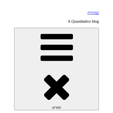
דילוג
לתוכן
כמותית
A Quantitative blog
תפריט