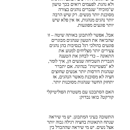
ולא נהגת. לפעמים רואים בכך טיעון
ש"מוכיח" שגברים נוהגים בצורה
מסוכנת יותר מנשים. רק שיש הרבה
יותר נהגים מנהגות, אז אין פלא שיש
יותר פוגעים מפוגעות.
אבל, אפשר להתבונן באותה שיטה – זו
שהביאה את הטעון שנהגים מבוגרים
פוגעים בהולכי רגל בנסיבות בהן נהגים
צעירים יותר מצליחים למנוע את
התאונה – כדי לבחון את הטענה
הגברית השכיחה שנשים הן, איך לומר,
לא "מצטיינות" בנהיגה. אם יתברר
שנהגות דורסות יותר אנשים שחוצים
חציה לא מסוכנת מאשר הנהגים, אז
יתחזק החשד שנהגות מסוכנות יותר.
האם הסתבכנו עם משטרת הפוליטיקלי
קורקט? בואו נבדוק:
התשובה בעיני המתבונן. יש מי שיראה
שנתח התאונות בחציה רגילה גבוה יותר
אצל נשים. יש מי שיראה שההבדל בין