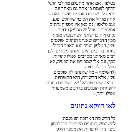
בטלפון, אם אתה מתעלם מהולכי הרגל
ונדחף לצומת כי אתה גם מאחר וגם
נמאס לך שנהגים אחרים עושים זאת –
אתה מגדיל את הסיכוי שהחלש יפגע.
אגב פלאפון, גם כאן אין מספיק נתונים
אמיתיים – אבל יש מספיק עדויות
נסיבתיות כך שאני השתכנעתי מזמן:
מבין הדברים שאנחנו הנהגים שולטים
עליו, הטלפון הנייד הוא האויב הגדול
ביותר בדרכים היום. אנחנו מכורים ולכן
רבים מאיתנו מסרבים אפילו להודות
בכך, וגם אלו שמבינים את הבעיה, לא
מצליחים להתאפק.
(להשלמה – מה שאנחנו לא שולטים
עליו, אלא הרשויות, הוא התשתיות.
כנראה שהפוטנציאל של תשתיות נכונות
להפחתת הנפגעים בדרכים משמעותי
אפילו יותר).
לאו דווקא נתונים
כל הרשומה הארוכה הזו מנסה
להשתמש בנתונים הקיימים כדי לבחון
כיצד ניתן להפחית את מספר הולכי