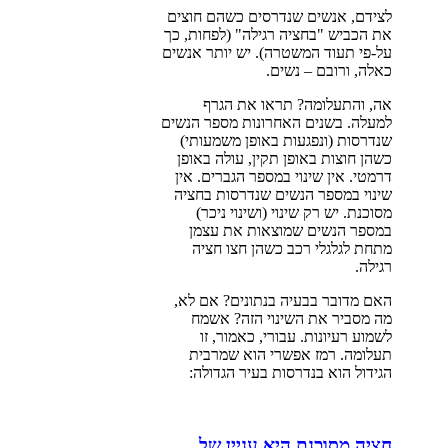
לצידם, אנשים שנדרסים כשהם חוצים
את הכביש "בחציה רגילה" (לפחות, כך
על-פי תעוד המשטרה). יש יותר אנשים
כאלה, ורובם – נשים.
אה, והתעלומה? תראו את הגרף
למעלה. בשנים האחרונות מספר הנשים
שנדרסות (ונפגעות באופן משמעותי)
כשהן חוצות באופן תקין, עולה באופן
דרמטי. אין שינוי במספר הגברים. אין
שינוי במספר הנשים שנדרסות בחציה
מסוכנת. יש רק שינוי (ושינוי ניכר)
במספר הנשים שמוצאות את עצמן
מתחת לגלגלי רכב כשהן חצו חציה
רגילה.
האם מדובר בבעיה בנתונים? אם לא,
מה מסביר את השינוי הזה? אשמח
לשמוע רעיונות. עבורי, כאמור, זו
תעלומה. רמז אפשרי הוא שמרבית
הגידול הוא בנדרסות בעיר הגדולה:
חציה מסוכנת היא עניין של