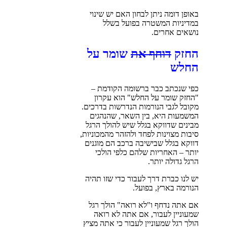
באופן דומה ניתן לבחון האם יש שינוי
במדיניות המשטרה בפועל בשלל
נושאים אחרים.
החזק
דוחף את
שומר על
החלש
כפי שנכתב כבר ברשומה הקודמת –
"החזק שומר על החלש" הוא עקרון
מקובל לגבי הנורמות הנדרשות בדרכים.
המשמעות היא, בין השאר, שהנהגים
מבינים שדווקא בגלל שיש להולך הרגל
סיבות מצוינות לפחד ולהזהר מהמכוניות,
דווקא בגלל שבישיבה ברכב הם מוגנים
יותר – האחריות שלהם כלפי הולכי
הרגל גדולה יותר.
יש לנו כברת דרך לעבור כדי שזו תהיה
הנורמה בארץ, בפועל.
אם אתה נדחף ו"לא רואה" הולך רגל
שמעוניין לעבור, אם אתה לא רואה
הולך רגל שמעוניין לעבור כי אתה מציץ