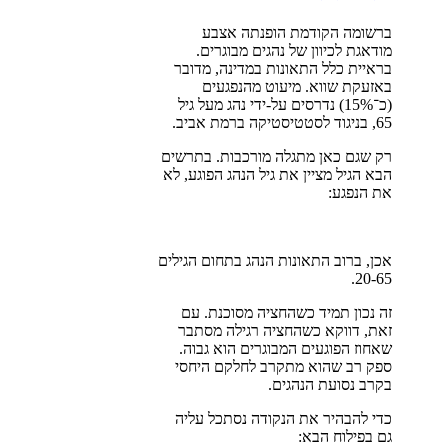
ברשומה הקודמת הופנתה אצבע
מודאגת לכיוון של נהגים מבוגרים.
בראיית כלל התאונות במדינה, מדובר
באזעקת שווא. מיעוט מהנפגעים
(כ־15%) נדרסים על-ידי נהג מעל גיל
65, בניגוד לסטטיסטיקה ברמת אביב.
רק שגם כאן מתגלה מורכבות. בתרשים
הבא הגיל מציין את גיל הנהג הפוגע, לא
את הנפגע:
אכן, ברוב התאונות הנהג בתחום הגילים
20-65.
זה נכון תמיד כשהחציה מסוכנת. עם
זאת, דווקא כשהחציה רגילה מסתבר
שאחוז הפוגעים המבוגרים הוא גבוה.
ספק רב שהוא מתקרב לחלקם היחסי
בקרב נסועת הנהגים.
כדי להבהיר את הנקודה נסתכל עליה
גם בפילוח הבא: