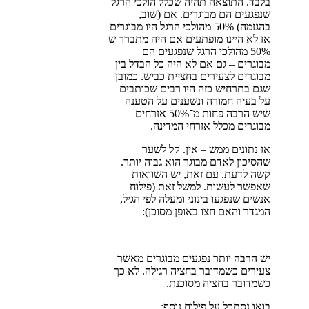
בלבד. התוצאה תהיה שכלל הולכי הרגל
שנפגעים הם מבוגרים. אם (שוב,
בהגזמה) 50% מהולכי הרגל היו מבוגרים
אז לא היינו מופתעים אם היה מתברר ש
50% מהולכי הרגל שנפגעים הם
מבוגרים – גם אם לא היה כל הבדל בין
מבוגרים לצעירים בחציית כביש. כמובן
שגם בתרחיש כזה היו רבים שכותבים
על בעיה חמורה ונשענים על הטענה
שיש הרבה פחות מ־50% אזרחים
מבוגרים מכלל אזרחי המדינה.
אז נתונים ממש – אין. קל לשער
שהסיכון לאדם מבוגר הוא גבוה יותר.
קשה לדעת. עם זאת, יש השוואות
שאפשר לעשות. למשל זאת (פילוח
אנשים שנפגעו בינוני ומעלה לפי הגיל,
המגדר והאם חצו באופן מסוכן):
יש
הרבה
יותר נפגעים מבוגרים מאשר
צעירים כשמדובר בחציה רגילה. לא כך
כשמדובר בחציה מסוכנת.
בואו נסתכל על פילוח נוסף: