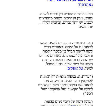
גאוגרפיה
ראינו חוסר סימטריה בין גברים לנשים.
בפרט, מבין הנדרסים כשהם מתפרצים
לכביש יש יותר גברים, ובחציה רגילה –
יותר נשים.
חוסר סימטריה בין גברים לנשים אפשר
לראות גם על המפה. באזורים רבים
קשה לראות הבדל בין מספר הולכות
והולכי הרגל שנפגעים. באזורים אחרים
יש הבדל ברור מאוד. בפעם הקודמת
הצצנו על רמת אביב. בואו נסתכל,
למשל,
על אופקים
:
(הערות: א. במפות מוצגות רק תאונות
שמיקומן תועד כעיגון מדויק. ב. ניתן
לראות את המפה במסך מלא באמצעות
לחיצה על הקישור "על אופקים" מעל
המפה)
תמונה דומה של ריבוי נשים נפגעות
מתגלה גם
בעפולה
, שם בחלק הדרומי