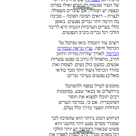
של העיר נפגעות רק נשים ואילו במרכז
ובצפון יש תמהיל. אם עוברים מעפולה
לנצרת – רואים תמונה הפוכה – סביבה
בה הרבה יותר גברים נפגעים. באופן
כללי בערים הערביות הנטיה היא לריבוי
הולכי רגל גברים בקרב הנפגעים.
רוצים עוד דוגמה? בואו נסתכל על
הכרמל וחיפה.
נציץ ונראה שבמרכז
הכרמל
, לאורך שדרות מוריה ורחוב
חורב, מתפתל לו נתיב בו נפגעו עשרות
אנשים, כמעט כולן נשים. לעומת זאת
בהדר הכרמל (ועוד יותר מכך בודאי
סאליב) נפגעים בעיקר גברים:
מוזמנים לטייל במפה ולהסתכל
בירושלים או בבאר שבע. במקומות
רבים תוכלו למצוא את חוסר
הסימטריה. אם כי, במרכזי הערים
הגדולות הפער בדרך כלל נעלם.
הניחוש הטוב ביותר הוא שהסיבה לכך
שמגדר מסוים נפגע יותר מהשני הוא
פשוט שבאזור המדובר יש יותר הולכי
רגל מאותו מגדר. ניתן לנסות לאפיין את