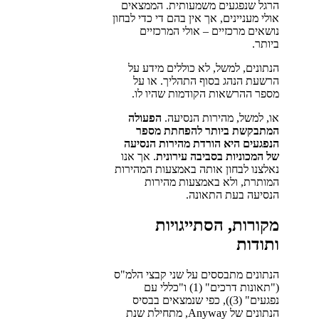
הרגל שנפגעים משמעותית. הממצאים
אולי מעניינים, אך אין בהם די כדי לבחון
נושאים מרכזיים – אולי המרכזיים
ביותר.
הנתונים, למשל, לא כוללים מידע על
הרשעת הנהג בסוף התהליך. או על
מספר ההרשאות הקודמות שהיו לו.
או, למשל, מהירות הנסיעה.
הפעולה
המתבקשת ביותר להפחתת מספר
הנפגעים היא הורדת מהירות הנסיעה
של המכוניות בסביבה עירונית
. אך אנו
נאלצנו לבחון אותה באמצעות המהירות
המותרת, ולא באמצעות מהירות
הנסיעה בעת התאונה.
מקורות, הסתייגויות
ותודות
הנתונים מתבססים על שני קבצי הלמ"ס
("תאונות דרכים" (1) ו"כללי עם
נפגעים" (3)), כפי שנמצאים בבסיס
הנתונים של Anyway, מתחילת שנת