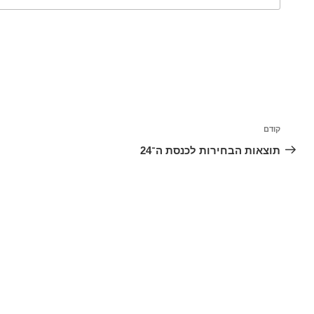
ניווט
קודם
הפוסט
הקודם
תוצאות הבחירות לכנסת ה־24