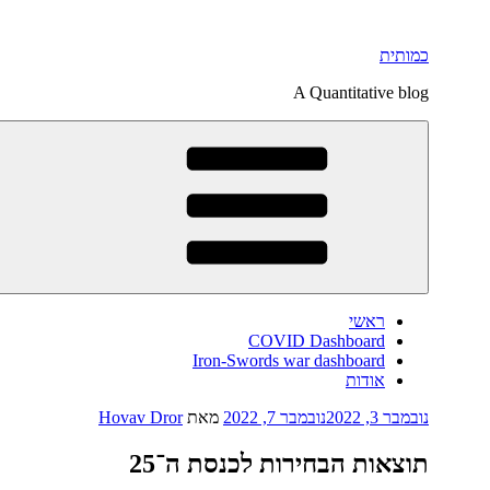
דילוג
לתוכן
כמותית
A Quantitative blog
ראשי
COVID Dashboard
Iron-Swords war dashboard
אודות
פורסם
נובמבר 3, 2022
נובמבר 7, 2022
מאת
Hovav Dror
ב
תוצאות הבחירות לכנסת ה־25