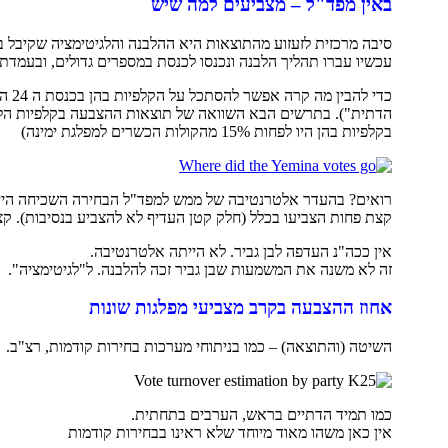
באין מפד"ל – מצביעים למה שיש
סיבה מרכזית לזעזוע מהתוצאות היא ההלבנה והלגיטימציה שקיבל בן ג
עכשיו עברו תהליך הלבנה ונכנסו לכנסת במספרים גדולים, ובעמדת
כדי 
הדתית"). בתרשים הבא השוואה של תוצאות ההצבעה בקלפיות הלל
בקלפיות בהן היו לפחות 15% מהקולות הכשרים למפלגת ימינה)
רואים? בהעדר אלטרנטיבה של ממש למפד"ל הבחירה השכיחה הייתה
קצת פחות הצביעו בכלל (חלק קטן העדיף לא להצביע בנסיבות). קצ
אין ככה"נ העדפה לבן גביר. לא הייתה אלטרנטיבה.
זה לא משנה את המשמעות שבן גביר זכה להלבנה. ל"לגיטימציה".
אחוז ההצבעה בקרב מצביעי מפלגות שונות
השיטה (והתוצאה) – כמו בניתוחי מערכות בחירות קודמות, רצ"ב.
כמו תמיד הדתיים בראש, הערבים בתחתית.
אין כאן משהו מאוד מיוחד שלא ראינו בבחירות קודמות