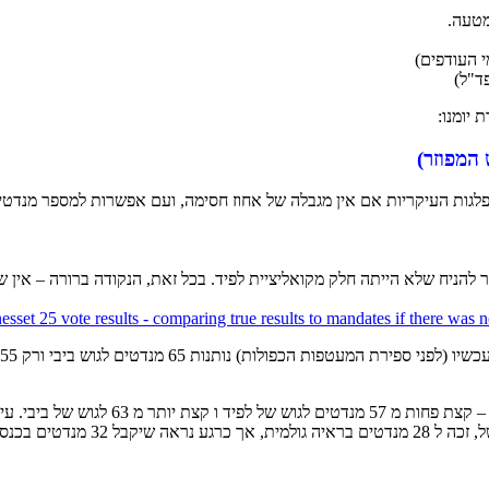
 יומנו:
 המפוזר)
גות העיקריות אם אין מגבלה של אחוז חסימה, ועם אפשרות למספר מנדטי
 להניח שלא הייתה חלק מקואליציית לפיד. בכל זאת, הנקודה ברורה – אין שי
זה לא מאוד אינטואטיבי כשתוצאות הבחירות כפי שאנחנו מכירים עכשיו (לפני ספירת המעטפות הכפולות) נותנות 65 מנדטים לגוש ביבי ורק 55
אז למה זה? אם מוסיפים את אחוז החסימה מקבלים את רוב השינוי – קצת פחות מ 57 מנדטים לגוש של לפיד ו קצת יותר מ 63 לג
והסכמי עודפים מוסיפים את שני המנדטים האחרונים. הליכוד, למשל, זכה ל 28 מנדטים בראיה גולמית, אך כרגע נראה שיקבל 2