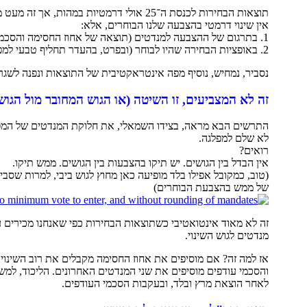
תוצאות הבחירות לכנסת ה־25 אולי דרמטיות במהות, אך זה מעט מטעה.
אין שינוי דרמטי בהצבעה שלנו הבוחרים, אלא:
1. בתרגום של ההצבעה למנדטים (תוצאה של אחוז החסימה והסכמי העודפים)
2. באופציות הבחירה שהיו לבוחר (ובפרט, בהעדר תחליף טבעי למפד"ל)
נסביר, נמחיש, נוסיף מפה אינטראקטיבית של התוצאות ונפנה לשגרת
זה לא המצביעים, זו השיטה (או הגוש המחובר מול הגוש
התרשים הבא מראה, בצידו השמאלי, את חלוקת המנדטים של המפל
לא שלם למפלגה.
רואים?
אין הבדל בין הגושים. יש תיקו בהצבעות בין הגושים. ממש תיקו.
(טוב, כמקובל אפילו בלד מופיעה כאן מחוץ לגוש ביבי, למרות שסביר
של ממש בהצבעת הבוחרים)
מנדטים לגוש השינוי.
לאחר הוצאת מרץ ובלד, ובעקבות הסכמי העודפים.