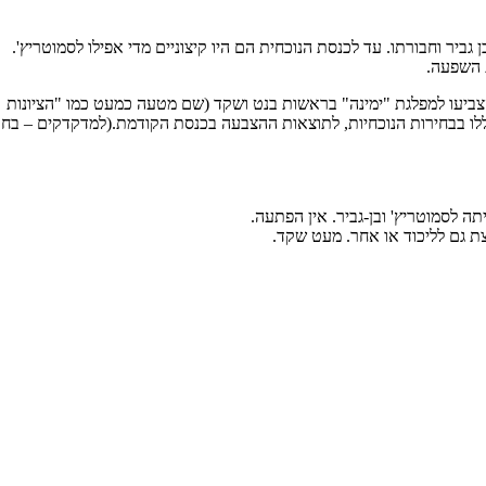
ביר וחבורתו. עד לכנסת הנוכחית הם היו קיצוניים מדי אפילו לסמוטריץ'.
 השפעה.
להבין מה קרה אפשר להסתכל על הקלפיות בהן בכנסת ה 24 הצביעו למפלגת "ימינה" בראשות בנט ושקד (שם מטעה כמעט כמו "הציונות
ו בבחירות הנוכחיות, לתוצאות ההצבעה בכנסת הקודמת.(למדקדקים – בחר
 לסמוטריץ' ובן-גביר. אין הפתעה.
ת גם לליכוד או אחר. מעט שקד.