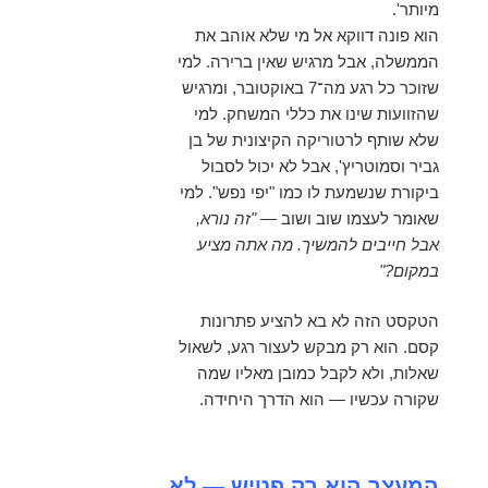
מיותר'.
הוא פונה דווקא אל מי שלא אוהב את
הממשלה, אבל מרגיש שאין ברירה. למי
שזוכר כל רגע מה־7 באוקטובר, ומרגיש
שהזוועות שינו את כללי המשחק. למי
שלא שותף לרטוריקה הקיצונית של בן
גביר וסמוטריץ', אבל לא יכול לסבול
ביקורת שנשמעת לו כמו "יפי נפש". למי
שאומר לעצמו שוב ושוב —
"זה נורא,
אבל חייבים להמשיך. מה אתה מציע
במקום?"
הטקסט הזה לא בא להציע פתרונות
קסם. הוא רק מבקש לעצור רגע, לשאול
שאלות, ולא לקבל כמובן מאליו שמה
שקורה עכשיו — הוא הדרך היחידה.
המעצר הוא רק פטיש
—
לא