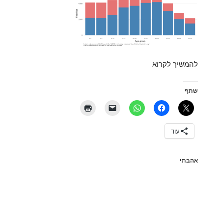
חרדים,
להמשיך לקרוא
עזתים,
גיוס
שתף
ומוות
עוד
אהבתי