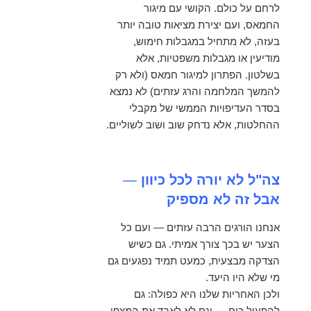
לרחם על כולם. הקושי עם מיגור
החמאס, ועם יצירת מציאות טובה יותר
בעזה, לא מתחיל במגבלות חימוש,
מודיעין או מגבלות משפטיות, אלא
בשלטון. הפתרון למיגור חמאס (ולא רק
להמשך המלחמה והרג עזתים) לא נמצא
בסדר העדיפויות הממשי של מקבלי
ההחלטות, אלא נדחק שוב ושוב לשוליים.
צה"ל לא יורה לכל כיוון
—
אבל זה לא מספיק
אנחנו הורגים הרבה עזתים — ועם כל
הצער יש בכך צורך אמיתי. גם כשיש
הצדקה מבצעית, כמעט תמיד נפגעים גם
מי שלא היו היעד.
ולכן האחריות שלנו היא כפולה: גם
להפעיל כוח — וגם לא לאבד את המצפן.