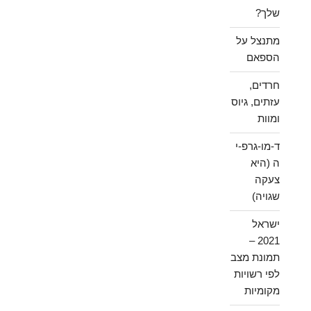
שלך?
מתנצל על
הספאם
חרדים,
עזתים, גיוס
ומוות
ד-מו-גרפ-י
ה (היא
צעקה
שגויה)
ישראל
2021 –
תמונת מצב
לפי רשויות
מקומיות