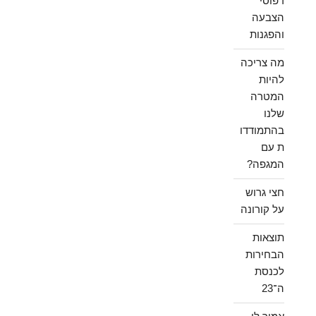
דפוסי
הצבעה
והפגנות
מה צריכה
להיות
המטרה
שלנו
בהתמודדו
ת עם
המגפה?
חצי גרוש
על קורונה
תוצאות
הבחירות
לכנסת
ה־23