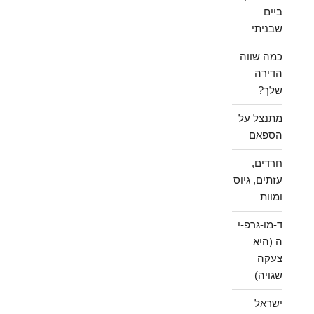
ביים
שבניתי
כמה שווה
הדירה
שלך?
מתנצל על
הספאם
חרדים,
עזתים, גיוס
ומוות
ד-מו-גרפ-י
ה (היא
צעקה
שגויה)
ישראל