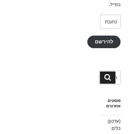
במייל.
כתובת
דואר
אלקטרוני
להירשם
חפש:
חיפוש
פוסטים
אחרונים
(עדכון)
כלים