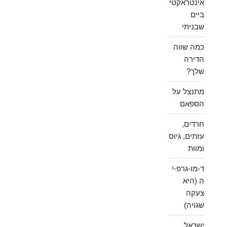
אינטראקטי
ביים
שבניתי
כמה שווה
הדירה
שלך?
מתנצל על
הספאם
חרדים,
עזתים, גיוס
ומוות
ד-מו-גרפ-י
ה (היא
צעקה
שגויה)
ישראל