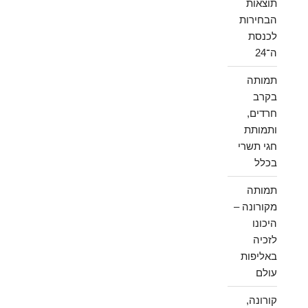
תוצאות
הבחירות
לכנסת
ה־24
תמותה
בקרב
חרדים,
ותמותת
חגי תשרי
בכלל
תמותה
מקורונה –
היכונו
לזכיה
באליפות
עולם
קורונה,