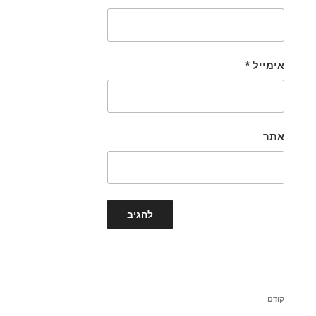
אימייל
*
אתר
ניווט
הפוסט
קודם