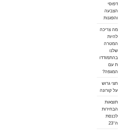
דפוסי
הצבעה
והפגנות
מה צריכה
להיות
המטרה
שלנו
בהתמודדו
ת עם
המגפה?
חצי גרוש
על קורונה
תוצאות
הבחירות
לכנסת
ה־23