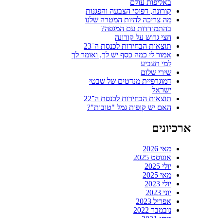
באליפות עולם
קורונה, דפוסי הצבעה והפגנות
מה צריכה להיות המטרה שלנו
בהתמודדות עם המגפה?
חצי גרוש על קורונה
תוצאות הבחירות לכנסת ה־23
אמור לי כמה כסף יש לך, ואומר לך
למי תצביע
שירי שלום
דמוגרפיית מנדטים של שבטי
ישראל
תוצאות הבחירות לכנסת ה־22
האם יש קופות גמל "טובות"?
ארכיונים
מאי 2026
אוגוסט 2025
יולי 2025
מאי 2025
יולי 2023
יוני 2023
אפריל 2023
נובמבר 2022