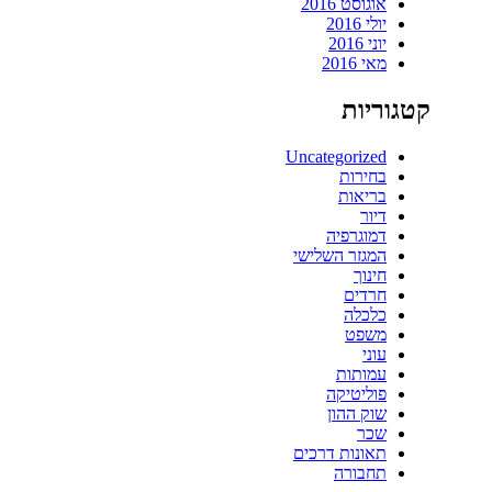
אוגוסט 2016
יולי 2016
יוני 2016
מאי 2016
קטגוריות
Uncategorized
בחירות
בריאות
דיור
דמוגרפיה
המגזר השלישי
חינוך
חרדים
כלכלה
משפט
עוני
עמותות
פוליטיקה
שוק ההון
שכר
תאונות דרכים
תחבורה