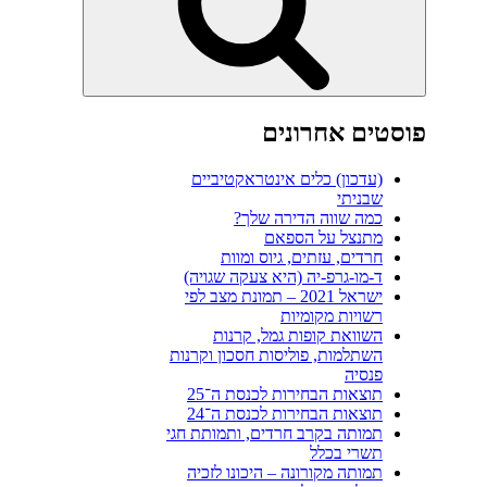
פוסטים אחרונים
(עדכון) כלים אינטראקטיביים
שבניתי
כמה שווה הדירה שלך?
מתנצל על הספאם
חרדים, עזתים, גיוס ומוות
ד-מו-גרפ-יה (היא צעקה שגויה)
ישראל 2021 – תמונת מצב לפי
רשויות מקומיות
השוואת קופות גמל, קרנות
השתלמות, פוליסות חסכון וקרנות
פנסיה
תוצאות הבחירות לכנסת ה־25
תוצאות הבחירות לכנסת ה־24
תמותה בקרב חרדים, ותמותת חגי
תשרי בכלל
תמותה מקורונה – היכונו לזכיה