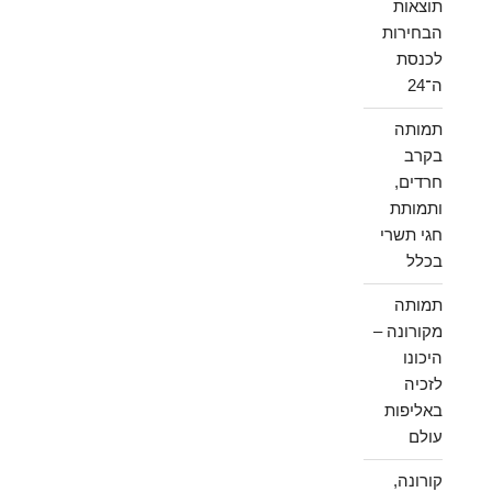
תוצאות
הבחירות
לכנסת
ה־24
תמותה
בקרב
חרדים,
ותמותת
חגי תשרי
בכלל
תמותה
מקורונה –
היכונו
לזכיה
באליפות
עולם
קורונה,