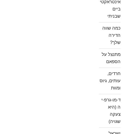
אינטראקטי
ביים
שבניתי
כמה שווה
הדירה
שלך?
מתנצל על
הספאם
חרדים,
עזתים, גיוס
ומוות
ד-מו-גרפ-י
ה (היא
צעקה
שגויה)
ישראל