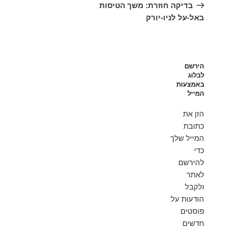
הקודם
בדיקה חוזרת: משך הטיסות
באל-על לניו-יורק
הירשם
לבלוג
באמצעות
המייל
הזן את
כתובת
המייל שלך
כדי
להירשם
לאתר
ולקבל
הודעות על
פוסטים
חדשים