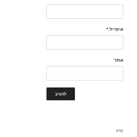
אימייל
*
אתר
ניווט
הפוסט
קודם