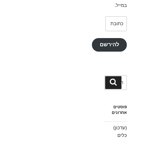
במייל.
כתובת
דואר
אלקטרוני
להירשם
חפש:
חיפוש
פוסטים
אחרונים
(עדכון)
כלים