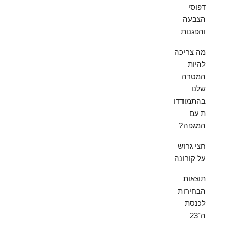
דפוסי
הצבעה
והפגנות
מה צריכה
להיות
המטרה
שלנו
בהתמודדו
ת עם
המגפה?
חצי גרוש
על קורונה
תוצאות
הבחירות
לכנסת
ה־23