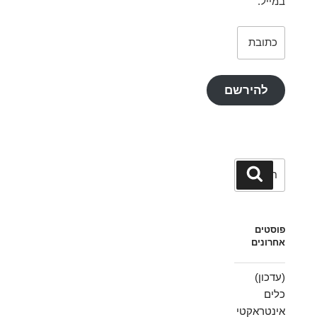
במייל.
כתובת
דואר
אלקטרוני
להירשם
חפש:
חיפוש
פוסטים
אחרונים
(עדכון)
כלים
אינטראקטי