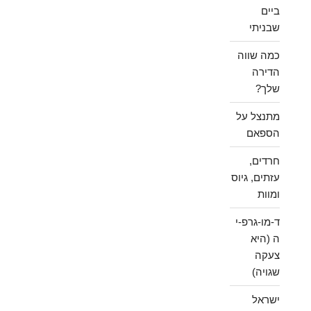
ביים
שבניתי
כמה שווה
הדירה
שלך?
מתנצל על
הספאם
חרדים,
עזתים, גיוס
ומוות
ד-מו-גרפ-י
ה (היא
צעקה
שגויה)
ישראל