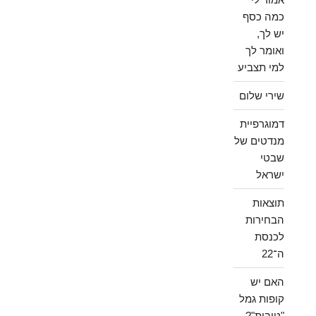
כמה כסף
יש לך,
ואומר לך
למי תצביע
שירי שלום
דמוגרפיית
מנדטים של
שבטי
ישראל
תוצאות
הבחירות
לכנסת
ה־22
האם יש
קופות גמל
"טובות"?