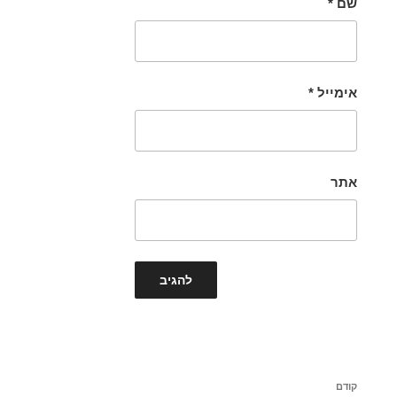
שם
*
אימייל
*
אתר
ניווט
הפוסט
קודם