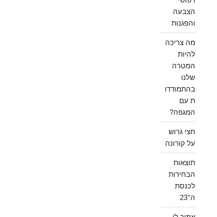
הצבעה
והפגנות
מה צריכה
להיות
המטרה
שלנו
בהתמודדו
ת עם
המגפה?
חצי גרוש
על קורונה
תוצאות
הבחירות
לכנסת
ה־23
אמור לי