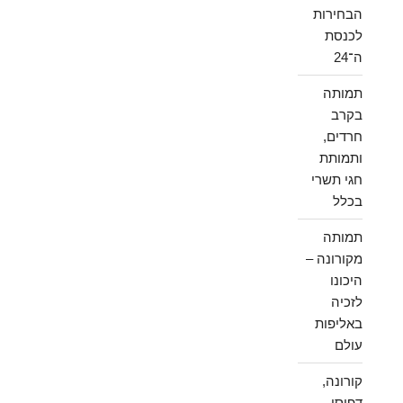
הבחירות
לכנסת
ה־24
תמותה
בקרב
חרדים,
ותמותת
חגי תשרי
בכלל
תמותה
מקורונה –
היכונו
לזכיה
באליפות
עולם
קורונה,
דפוסי