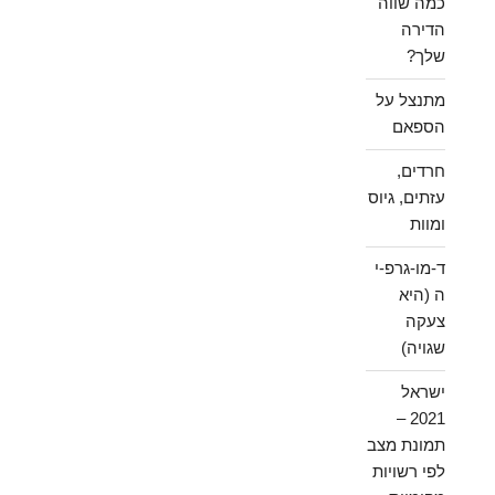
כמה שווה
הדירה
שלך?
מתנצל על
הספאם
חרדים,
עזתים, גיוס
ומוות
ד-מו-גרפ-י
ה (היא
צעקה
שגויה)
ישראל
2021 –
תמונת מצב
לפי רשויות