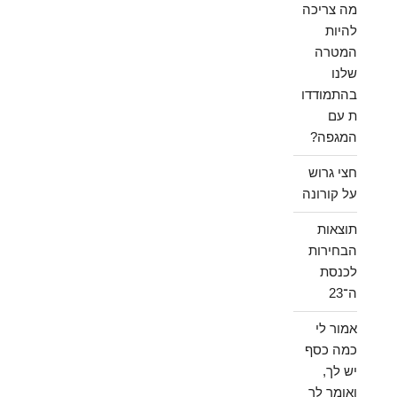
מה צריכה
להיות
המטרה
שלנו
בהתמודדו
ת עם
המגפה?
חצי גרוש
על קורונה
תוצאות
הבחירות
לכנסת
ה־23
אמור לי
כמה כסף
יש לך,
ואומר לך