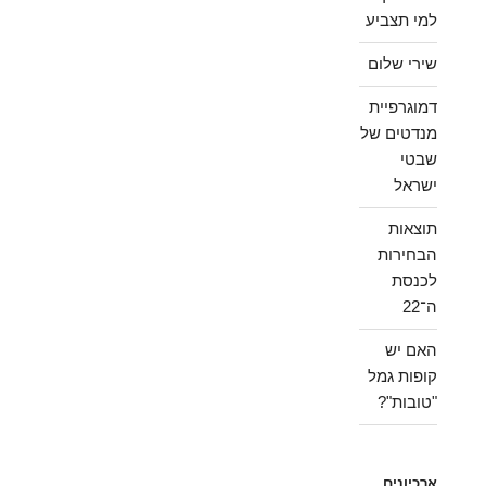
למי תצביע
שירי שלום
דמוגרפיית
מנדטים של
שבטי
ישראל
תוצאות
הבחירות
לכנסת
ה־22
האם יש
קופות גמל
"טובות"?
ארכיונים