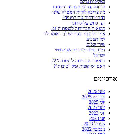
באליפות עולם
קורונה, דפוסי הצבעה והפגנות
מה צריכה להיות המטרה שלנו
בהתמודדות עם המגפה?
חצי גרוש על קורונה
תוצאות הבחירות לכנסת ה־23
אמור לי כמה כסף יש לך, ואומר לך
למי תצביע
שירי שלום
דמוגרפיית מנדטים של שבטי
ישראל
תוצאות הבחירות לכנסת ה־22
האם יש קופות גמל "טובות"?
ארכיונים
מאי 2026
אוגוסט 2025
יולי 2025
מאי 2025
יולי 2023
יוני 2023
אפריל 2023
נובמבר 2022