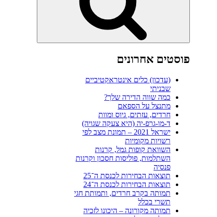
פוסטים אחרונים
(עדכון) כלים אינטראקטיביים
שבניתי
כמה שווה הדירה שלך?
מתנצל על הספאם
חרדים, עזתים, גיוס ומוות
ד-מו-גרפ-יה (היא צעקה שגויה)
ישראל 2021 – תמונת מצב לפי
רשויות מקומיות
השוואת קופות גמל, קרנות
השתלמות, פוליסות חסכון וקרנות
פנסיה
תוצאות הבחירות לכנסת ה־25
תוצאות הבחירות לכנסת ה־24
תמותה בקרב חרדים, ותמותת חגי
תשרי בכלל
תמותה מקורונה – היכונו לזכיה