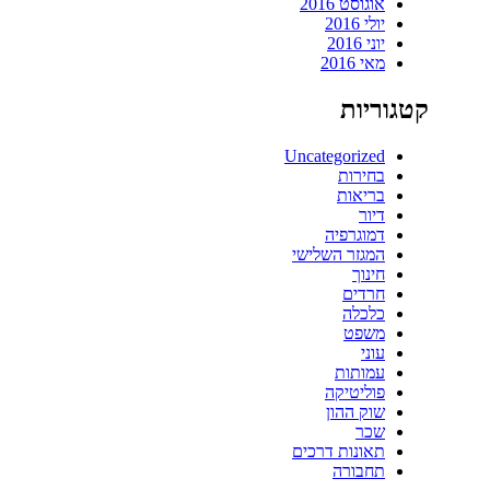
אוגוסט 2016
יולי 2016
יוני 2016
מאי 2016
קטגוריות
Uncategorized
בחירות
בריאות
דיור
דמוגרפיה
המגזר השלישי
חינוך
חרדים
כלכלה
משפט
עוני
עמותות
פוליטיקה
שוק ההון
שכר
תאונות דרכים
תחבורה