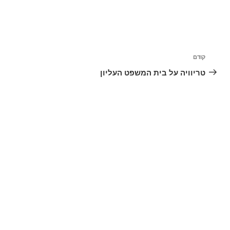
ניווט
קודם
הפוסט
הקודם
טריוויה על בית המשפט העליון