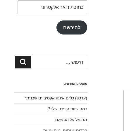
כתובת
דואר
אלקטרוני
להירשם
חפש:
חיפוש
פוסטים אחרונים
(עדכון) כלים אינטראקטיביים שבניתי
כמה שווה הדירה שלך?
מתנצל על הספאם
חרדים, עזתים, גיוס ומוות