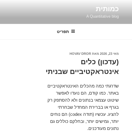
ילוג
כמותית
תוכן
A Quantitative blog
תפריט
פורסם
מאי 23, 2026
מאת
HOVAV DROR
ב
(עדכון) כלים
אינטראקטיביים שבניתי
שדרגתי כמה מהכלים האינטראקטיביים
באתר. כמו קודם, הם נועדו לאפשר
שיטוט עצמאי בנתונים ולא להסתפק רק
בגרף או בברירת המחדל שבחרתי
להציג. עכשיו (תודה codex) הם נוחים
יותר, גמישים יותר, ובחלקם כוללים גם
נתונים מעודכנים.