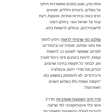
אחת מהן, מגוון נתונים ואפשרויות חיתוך
על נופלים, נרצחים וחללים, פצועים,
הרס בעזה ובזירות אחרות, אזעקות, דעת
קהל על ישראל ועוד. בחלקו דומה
לדשבורד(ים), ובחלקו לרשומת בלוג.
גמלנט כפי שרציתי לראות
: ניסיון להפוך
את נתוני גמלנט, פנסיה־נט וביטוח־נט
למרחב שאפשר לשוטט בו: להשוות
קופות, לראות ביצועים ודמי ניהול לאורך
זמן, לבחור כל תקופת בחינה שרוצים,
לבדוק מול מדדי ייחוס, אינפלציה
ודיבידנדים. לא להסתפק במשפט כמו
“הקופה עשתה 5% בשלוש השנים
האחרונות”.
סייר תיקי השקעות פאסיביות
: מדריך
אישי וכלי אינטראקטיבי למי שרוצה
להיכנס לעולם ההשקעות הפאסיביות