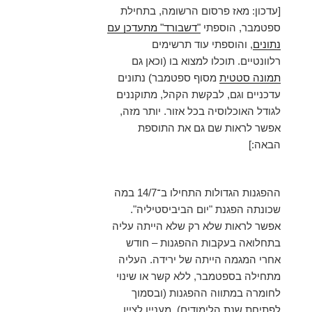
[עדכון: מאז פרסום הרשומה, בתחילת
ספטמבר, הוספתי
"דשבורד" מתעדכן עם
נתונים
, והוספתי עוד תרשימים
רלוונטיים. תוכלו למצוא בו (וכאן גם
תמונה סטטית
מסוף ספטמבר) נתונים
עדכניים וגם, לבקשת הקהל, מתוקננים
לגודל האוכלוסיה בכל אזור. יותר מזה,
אפשר לראות שם גם את התוספת
הבאה:]
ההפגנות הגדולות התחילו ב־14/7 במה
שכונתה הפגנת "יום הביביסטיליה".
אפשר לראות שלא רק שלא הייתה עליה
בתחלואה בעקבות ההפגנות – חודש
אחרי המגמה הייתה של ירידה. העליה
מתחילה בספטמבר, ללא קשר או שינוי
לחומרה במתווה ההפגנות (ובסמוך
לפתיחת שנת הלימודים). מעניין לציין