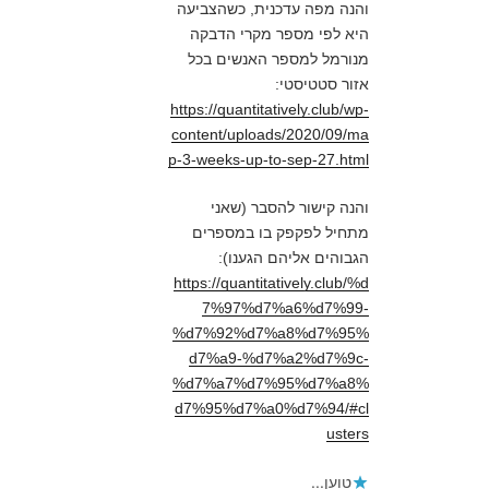
והנה מפה עדכנית, כשהצביעה
היא לפי מספר מקרי הדבקה
מנורמל למספר האנשים בכל
אזור סטטיסטי:
https://quantitatively.club/wp-
content/uploads/2020/09/ma
p-3-weeks-up-to-sep-27.html
והנה קישור להסבר (שאני
מתחיל לפקפק בו במספרים
הגבוהים אליהם הגענו):
https://quantitatively.club/%d
7%97%d7%a6%d7%99-
%d7%92%d7%a8%d7%95%
d7%a9-%d7%a2%d7%9c-
%d7%a7%d7%95%d7%a8%
d7%95%d7%a0%d7%94/#cl
usters
טוען...