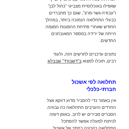
שאפילו באוכלוסיית מצביעי "כחול לבן"
ו"עבודה-גשר-מרצ", שגם כך מתבררים
כבעלי התחלואה הנמוכה ביותר, במהלך
החודש שאחרי פתיחת ההפגנות המגמה
הייתה של ירידה במספר המאובחנים
החדשים.
נתונים עדכניים לתרשים הזה, ולעוד
רבים, תוכלו למצוא
ב"דשבורד" שבבלוג
תחלואה לפי אשכול
חברתי-כלכלי
אין באמור כדי להסביר מדוע דווקא אצל
החרדים והערבים התחלואה כה גבוהה.
הסברים סבירים יש לרוב. באופן דומה
לניתוח למעלה אפשר להסתכל
התחלואה בקרונה בחתך של אשכול