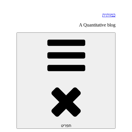
דילוג
לתוכן
כמותית
A Quantitative blog
תפריט