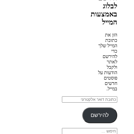
לבלוג
באמצעות
המייל
הזן את
כתובת
המייל שלך
כדי
להירשם
לאתר
ולקבל
הודעות על
פוסטים
חדשים
במייל.
כתובת
דואר
אלקטרוני
להירשם
חפש: