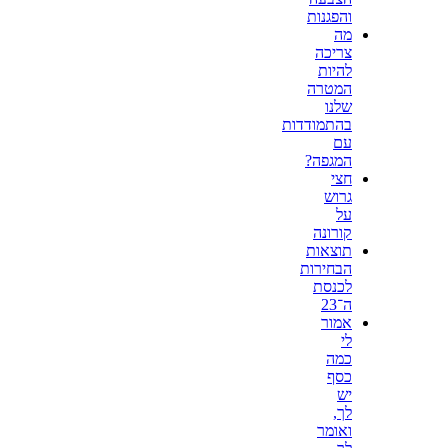
והפגנות
מה
צריכה
להיות
המטרה
שלנו
בהתמודדות
עם
המגפה?
חצי
גרוש
על
קורונה
תוצאות
הבחירות
לכנסת
ה־23
אמור
לי
כמה
כסף
יש
לך,
ואומר