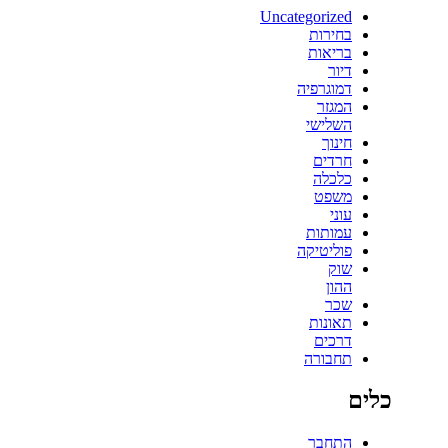
Uncategorized
בחירות
בריאות
דיור
דמוגרפיה
המגזר
השלישי
חינוך
חרדים
כלכלה
משפט
עוני
עמותות
פוליטיקה
שוק
ההון
שכר
תאונות
דרכים
תחבורה
כלים
התחבר