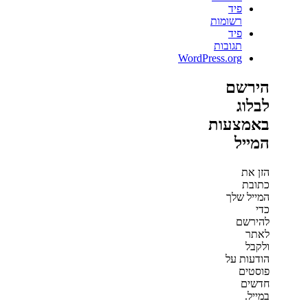
פיד
רשומות
פיד
תגובות
WordPress.org
הירשם
לבלוג
באמצעות
המייל
הזן את
כתובת
המייל שלך
כדי
להירשם
לאתר
ולקבל
הודעות על
פוסטים
חדשים
במייל.