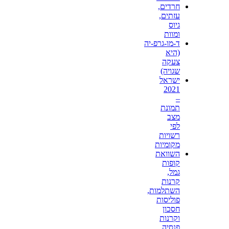
חרדים,
עזתים,
גיוס
ומוות
ד-מו-גרפ-יה
(היא
צעקה
שגויה)
ישראל
2021
–
תמונת
מצב
לפי
רשויות
מקומיות
השוואת
קופות
גמל,
קרנות
השתלמות,
פוליסות
חסכון
וקרנות
פנסיה