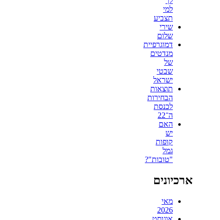
לך
למי
תצביע
שירי
שלום
דמוגרפיית
מנדטים
של
שבטי
ישראל
תוצאות
הבחירות
לכנסת
ה־22
האם
יש
קופות
גמל
"טובות"?
ארכיונים
מאי
2026
אוגוסט