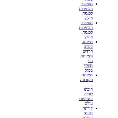
תוצאות
הבחירות
לכנסת
ה־25
תוצאות
הבחירות
לכנסת
ה־24
תמותה
בקרב
חרדים,
ותמותת
חגי
תשרי
בכלל
תמותה
מקורונה
–
היכונו
לזכיה
באליפות
עולם
קורונה,
דפוסי
הצבעה