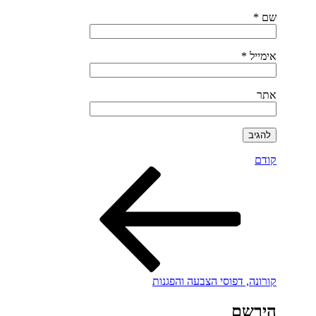
שם
*
אימייל
*
אתר
הפוסט
ניווט
קודם
הקודם
קורונה, דפוסי הצבעה והפגנות
הירשם