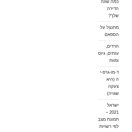
כמה שווה
הדירה
שלך?
מתנצל על
הספאם
חרדים,
עזתים, גיוס
ומוות
ד-מו-גרפ-י
ה (היא
צעקה
שגויה)
ישראל
2021 –
תמונת מצב
לפי רשויות