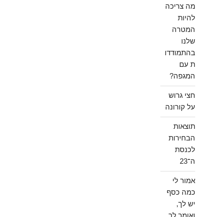
מה צריכה
להיות
המטרה
שלנו
בהתמודדו
ת עם
המגפה?
חצי גרוש
על קורונה
תוצאות
הבחירות
לכנסת
ה־23
אמור לי
כמה כסף
יש לך,
ואומר לך