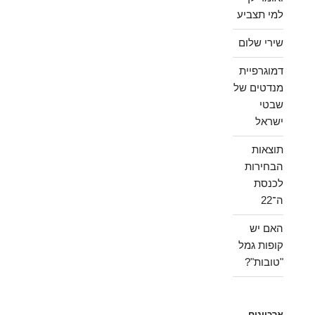
למי תצביע
שירי שלום
דמוגרפיית
מנדטים של
שבטי
ישראל
תוצאות
הבחירות
לכנסת
ה־22
האם יש
קופות גמל
"טובות"?
ארכיונים