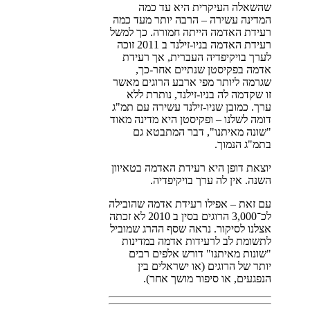
שהשאלה העיקרית היא עד כמה
המדינה עשירה – הרבה יותר מעד כמה
רעידת האדמה הייתה חמורה. כך למשל
רעידת האדמה בניו-זילנד ב 2011 זוכה
לערך בויקיפדיה העברית, אך רעידת
אדמה בפקיסטן שנתיים אחר-כך,
שגרמה ליותר מפי ארבע הרוגים מאשר
זו שקדמה לה בניו-זילנד, נותרת ללא
ערך. כמובן שניו-זילנד עשירה עם תמ"ג
דומה לשלנו – ופקיסטן היא מדינה מאוד
"שונה מאיתנו", דבר המתבטא גם
בתמ"ג הנמוך.
יוצאת דופן היא רעידת האדמה בטאיוון
השנה. אין לה ערך בויקיפדיה.
עם זאת – אפילו רעידת אדמה שהובילה
לכ־3,000 הרוגים בסין ב 2010 לא זכתה
אצלנו לסיקור. נראה שסף ההרג שמוביל
לתשומת לב לרעידות אדמה במדינות
"שונות מאיתנו" דורש אלפים רבים
יותר של הרוגים (או ישראלים בין
הנפגעים, או סיפור מושך אחר).