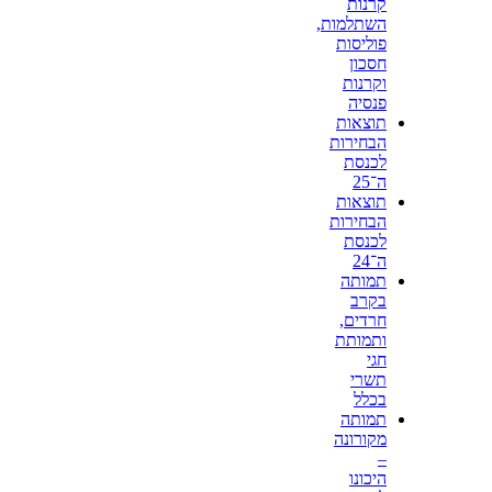
קרנות
השתלמות,
פוליסות
חסכון
וקרנות
פנסיה
תוצאות
הבחירות
לכנסת
ה־25
תוצאות
הבחירות
לכנסת
ה־24
תמותה
בקרב
חרדים,
ותמותת
חגי
תשרי
בכלל
תמותה
מקורונה
–
היכונו