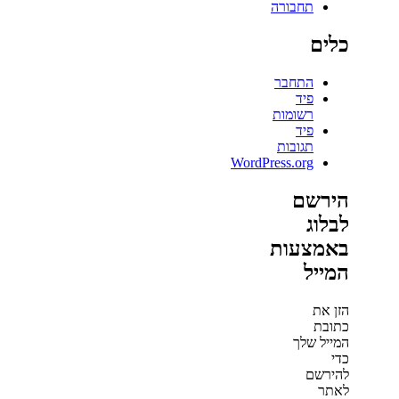
תחבורה
כלים
התחבר
פיד
רשומות
פיד
תגובות
WordPress.org
הירשם
לבלוג
באמצעות
המייל
הזן את
כתובת
המייל שלך
כדי
להירשם
לאתר