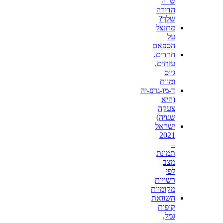
שווה
הדירה
שלך?
מתנצל
על
הספאם
חרדים,
עזתים,
גיוס
ומוות
ד-מו-גרפ-יה
(היא
צעקה
שגויה)
ישראל
2021
–
תמונת
מצב
לפי
רשויות
מקומיות
השוואת
קופות
גמל,