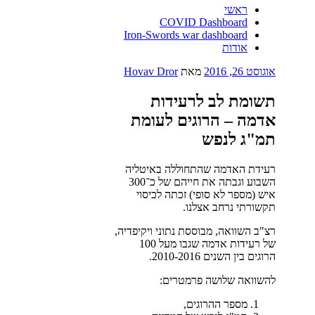
ראשי
COVID Dashboard
Iron-Swords war dashboard
אודות
פורסם
אוגוסט 26, 2016
מאת
Hovav Dror
ב
תשומת לב לרעידות
אדמה – הרוגים לעומת
תמ"ג לנפש
רעידת האדמה שהתחוללה באיטליה
השבוע וגבתה את חייהם של כ־300
איש (מספר לא סופי) זכתה לכיסוי
תקשורתי נרחב אצלנו.
רצ"ב השוואה, מבוססת נתוני ויקיפדיה,
של רעידות אדמה שגבו מעל 100
הרוגים בין השנים 2010-2016.
להשוואה שלושה פרמטרים:
מספר ההרוגים,