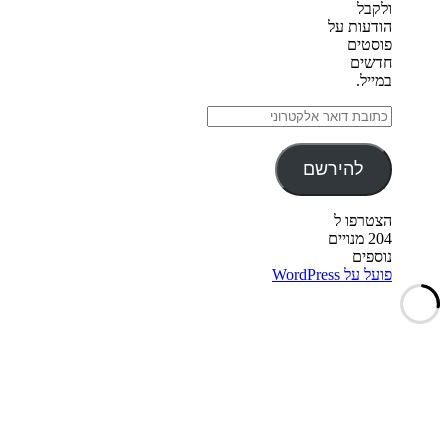
ולקבל
הודעות על
פוסטים
חדשים
במייל.
כתובת
דואר
אלקטרוני
להירשם
הצטרפו ל
204 מנויים
נוספים
פועל על WordPress