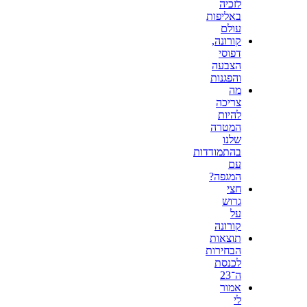
לזכיה
באליפות
עולם
קורונה,
דפוסי
הצבעה
והפגנות
מה
צריכה
להיות
המטרה
שלנו
בהתמודדות
עם
המגפה?
חצי
גרוש
על
קורונה
תוצאות
הבחירות
לכנסת
ה־23
אמור
לי