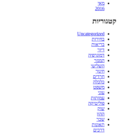
מאי
2016
קטגוריות
Uncategorized
בחירות
בריאות
דיור
דמוגרפיה
המגזר
השלישי
חינוך
חרדים
כלכלה
משפט
עוני
עמותות
פוליטיקה
שוק
ההון
שכר
תאונות
דרכים