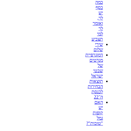
כמה
כסף
יש
לך,
ואומר
לך
למי
תצביע
שירי
שלום
דמוגרפיית
מנדטים
של
שבטי
ישראל
תוצאות
הבחירות
לכנסת
ה־22
האם
יש
קופות
גמל
"טובות"?