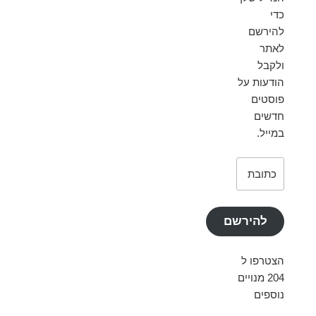
כדי
להירשם
לאתר
ולקבל
הודעות על
פוסטים
חדשים
במייל.
כתובת
דואר
אלקטרוני
להירשם
הצטרפו ל
204 מנויים
נוספים