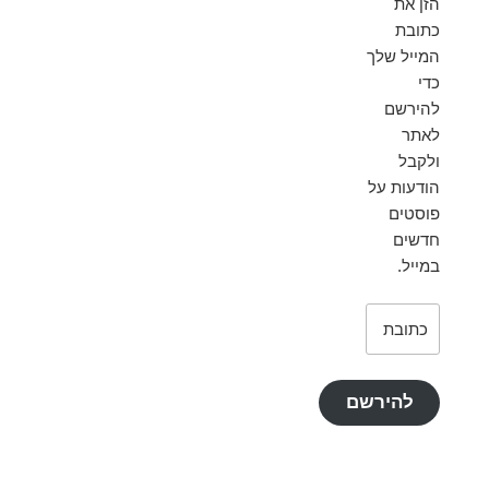
הזן את
כתובת
המייל שלך
כדי
להירשם
לאתר
ולקבל
הודעות על
פוסטים
חדשים
במייל.
כתובת
דואר
אלקטרוני
להירשם