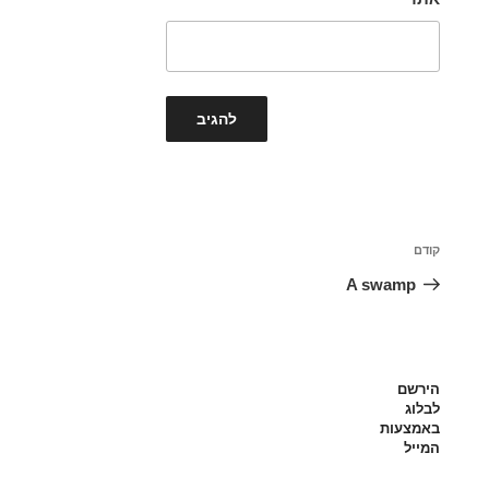
ניווט
הפוסט
קודם
הקודם
A swamp
הירשם
לבלוג
באמצעות
המייל