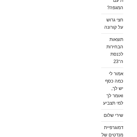
ת עם
המגפה?
חצי גרוש
על קורונה
תוצאות
הבחירות
לכנסת
ה־23
אמור לי
כמה כסף
יש לך,
ואומר לך
למי תצביע
שירי שלום
דמוגרפיית
מנדטים של