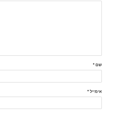
שם
*
אימייל
*