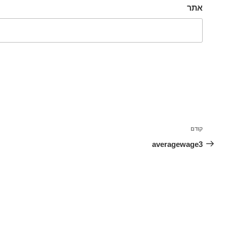
אתר
ניווט
קודם
הפוסט
הקודם
averagewage3