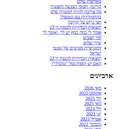
באליפות עולם
קורונה, דפוסי הצבעה והפגנות
מה צריכה להיות המטרה שלנו
בהתמודדות עם המגפה?
חצי גרוש על קורונה
תוצאות הבחירות לכנסת ה־23
אמור לי כמה כסף יש לך, ואומר לך
למי תצביע
שירי שלום
דמוגרפיית מנדטים של שבטי
ישראל
תוצאות הבחירות לכנסת ה־22
האם יש קופות גמל "טובות"?
ארכיונים
מאי 2026
אוגוסט 2025
יולי 2025
מאי 2025
יולי 2023
יוני 2023
אפריל 2023
נובמבר 2022