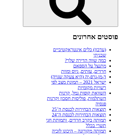
פוסטים אחרונים
(עדכון) כלים אינטראקטיביים
שבניתי
כמה שווה הדירה שלך?
מתנצל על הספאם
חרדים, עזתים, גיוס ומוות
ד-מו-גרפ-יה (היא צעקה שגויה)
ישראל 2021 – תמונת מצב לפי
רשויות מקומיות
השוואת קופות גמל, קרנות
השתלמות, פוליסות חסכון וקרנות
פנסיה
תוצאות הבחירות לכנסת ה־25
תוצאות הבחירות לכנסת ה־24
תמותה בקרב חרדים, ותמותת חגי
תשרי בכלל
תמותה מקורונה – היכונו לזכיה