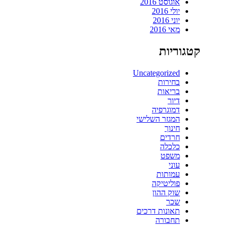
אוגוסט 2016
יולי 2016
יוני 2016
מאי 2016
קטגוריות
Uncategorized
בחירות
בריאות
דיור
דמוגרפיה
המגזר השלישי
חינוך
חרדים
כלכלה
משפט
עוני
עמותות
פוליטיקה
שוק ההון
שכר
תאונות דרכים
תחבורה