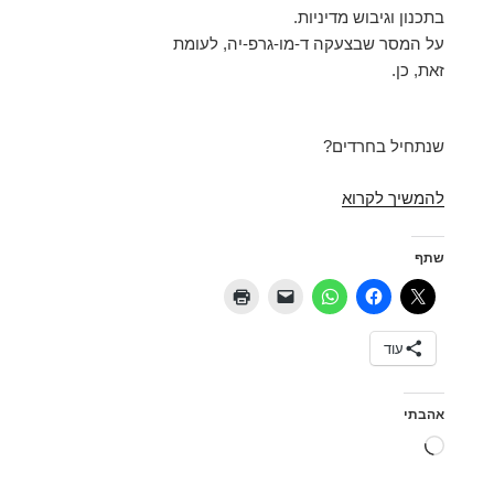
בתכנון וגיבוש מדיניות.
על המסר שבצעקה ד-מו-גרפ-יה, לעומת
זאת, כן.
שנתחיל בחרדים?
ד-מו-גרפ-יה
להמשיך לקרוא
(היא
צעקה
שתף
שגויה)
עוד
אהבתי
טוען...