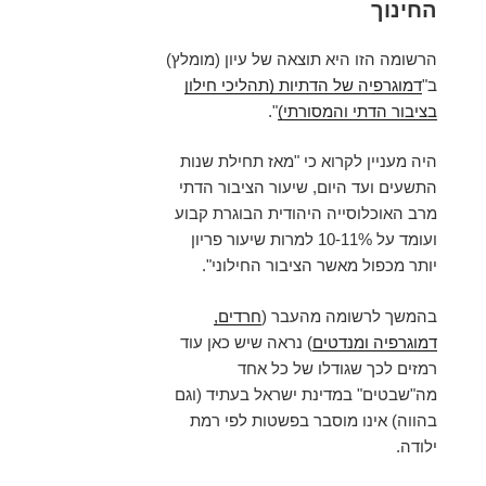
החינוך
הרשומה הזו היא תוצאה של עיון (מומלץ)
ב"
דמוגרפיה של הדתיות (תהליכי חילון
בציבור הדתי והמסורתי)
".
היה מעניין לקרוא כי "מאז תחילת שנות
התשעים ועד היום, שיעור הציבור הדתי
מרב האוכלוסייה היהודית הבוגרת קבוע
ועומד על 10-11% למרות שיעור פריון
יותר מכפול מאשר הציבור החילוני".
בהמשך לרשומה מהעבר (
חרדים,
דמוגרפיה ומנדטים
) נראה שיש כאן עוד
רמזים לכך שגודלו של כל אחד
מה"שבטים" במדינת ישראל בעתיד (וגם
בהווה) אינו מוסבר בפשטות לפי רמת
ילודה.