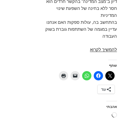
דיון ב"מצב המדינה" בהקשר חרדים הוא
חסר ללא בחינה של השפעת שינוי
המדיניות
בהתחשב בה, עולות ספקות האם אנחנו
עדיין במגמה של השתתפות גוברת בשוק
העבודה
מחשבות
להמשיך לקרוא
בעקבות
דו"ח
שתף
מצב
המדינה
של
עוד
מרכז
טאוב
אהבתי
טוען...