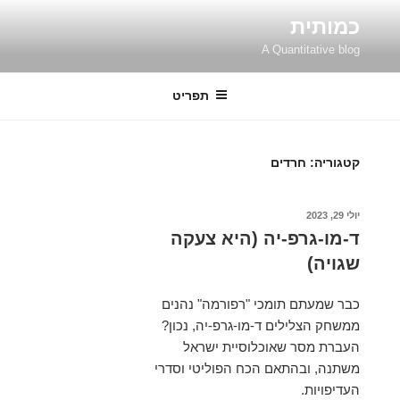
ילוג
כמותית
תוכן
A Quantitative blog
תפריט
קטגוריה:
חרדים
פורסם
יולי 29, 2023
ב
ד-מו-גרפ-יה (היא צעקה
שגויה)
כבר שמעתם תומכי "רפורמה" נהנים
ממשחק הצלילים ד-מו-גרפ-יה, נכון?
העברת מסר שאוכלוסיית ישראל
משתנה, ובהתאם הכח הפוליטי וסדרי
העדיפויות.