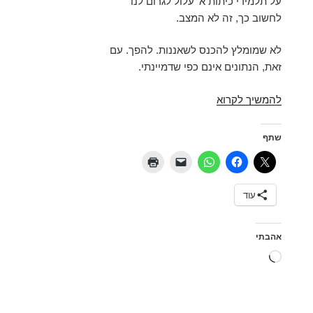
על תלמידי כיתות א' עלול לגרום לנו
לחשוב כך, זה לא המצב.
לא שמומלץ להכנס לשאננות. להפך. עם
זאת, הנתונים אינם כפי שדמיינתי.
חרדים,
להמשיך לקרוא
דמוגרפיה
ומנדטים
שתף
עוד
אהבתי
טוען...