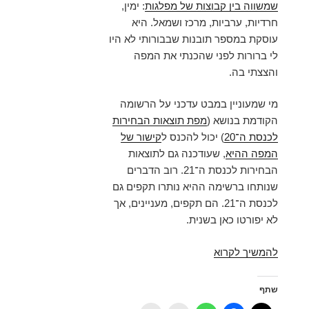
שמשווה בין קבוצות של מפלגות
: ימין,
חרדיות, ערביות, מרכז ושמאל. היא
עוסקת במספר תובנות שבבורותי לא היו
לי ברורות לפני שהכנתי את המפה
והצצתי בה.
מי שמעוניין במבט עדכני על הרשומה
הקודמת בנושא (
מפת תוצאות הבחירות
לכנסת ה־20
) יכול להכנס ל
קישור של
המפה ההיא
, שעודכנה גם לתוצאות
הבחירות לכנסת ה־21. רוב הדברים
שנותחו ברשימה ההיא נותרו תקפים גם
לכנסת ה־21. הם תקפים, מעניינים, אך
לא יפורטו כאן בשנית.
הבחירות
להמשיך לקרוא
לכנסת
ה־21
שתף
–