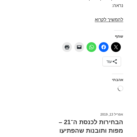
נראה:
דמוגרפיית
להמשיך לקרוא
מנדטים
של
שתף
שבטי
ישראל
עוד
אהבתי
טוען...
פורסם
אפריל 13, 2019
ב
הבחירות לכנסת ה־21 –
מפות ותובנות שהפתיעו