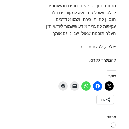
תמותה תוך שימוש בנתונים המשותפים
לכלל האוכלוסיה, ולא למקורבים בלבד.
הנסיון להיות יצירתי ולמצוא דרכים
עקיפות להעריך מידע ששמור ליודעי ח"ן
העלה תובנות שאולי יעניינו גם אותך.
יאללה, לקצת פרטים:
תמותה
להמשיך לקרוא
בקרב
חרדים,
שתף
ותמותת
חגי
תשרי
עוד
בכלל
אהבתי
טוען...