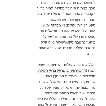
להתווכח עם החלוקה שנבחרה. יתרה
מכך, בניתוח הזה כל מפלגה תהיה בדיוק
בקטגוריה אחת. האם "ישראל ביתנו" של
הבחירות הקודמות היא מפלגה
סקטוריאלית (עולים) או מפלגת ימין?
האם ש"ס היא מפלגה סקטוריאלית או
מפלגה חרדית? בניתוח הזה "ישראל
ביתנו" נחשבת סקטוריאלית ואילו ש"ס
נחשבת מפלגה חרדית. יש עוד דוגמאות
רבות.
יאללה, נחזור למפלגות הדתיות. ברשומה
ישנה (
הדמוגרפיה בישראל בראי חלוקת
תלמידים בין מערכות החינוך
) ראינו
שהחינוך הממלכתי דתי לא גדל, למרות
פריון גבוה יותר, אלא רק שומר על חלקו
היחסי. איך נראית תמונת המנדטים
שלהם? עד כמה המפלגות הללו היו חלק
מבלוק הימין לאורך שנות המדינה? בואו