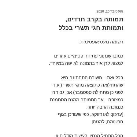
פורסם
אוקטובר 10, 2020
ב
תמותה בקרב חרדים,
ותמותת חגי תשרי בכלל
רשומה מעט אופטימית.
כמובן שנתוני פתיחה פסימיים עוזרים
למצוא קרן אור בתמונה לא יפה במיוחד.
בכל זאת – השורה התחתונה היא
שהתחלואה כתוצאה מחגי תשרי (ועוד
לפני כן מתחילת ספטמבר) אכן גבוהה
כמצופה – אך התמותה ממנה מסתמנת
כנמוכה הרבה יותר.
[עדכון: לאו דווקא, כפי שעודכן בגוף
הרשומה, למטה]
הכל התחיל מנסיון לעשות מודל חיזוי