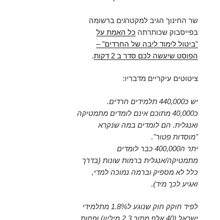
שר החינוך הגיב למקטרגים ברשומה
בפייסבוק שכותרתה
כל האמת על
"ביטול לימוד ליבה של החרדים" –
הפוסט שיעשה לכם סדר ב 2 דקות
.
ציטוטים עיקריים מדבריו:
יש כ440,000 תלמידים חרדים.
כ40,000 מתוכם אינם לומדים מתמטיקה
ואנגלית. הם לומדים במה שנקרא
"מוסדות פטור".
יתר ה400,000 כבר לומדים
מתמטיקה/אנגלית ברמות שונות (בדרך
כלל לא מספיק וברמה נמוכה למדי,
ואגיע לכך מיד).
לפיד חוקק חוק שנוגע ל1.8% מתלמידי
ישראל (40 אלף מתוך 2.3 מיליון) ופחות