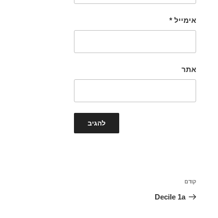
אימייל
*
אתר
ניווט
הפוסט
קודם
הקודם
Decile 1a