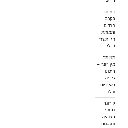
ה־24
תמותה
בקרב
חרדים,
ותמותת
חגי תשרי
בכלל
תמותה
מקורונה –
היכונו
לזכיה
באליפות
עולם
קורונה,
דפוסי
הצבעה
והפגנות