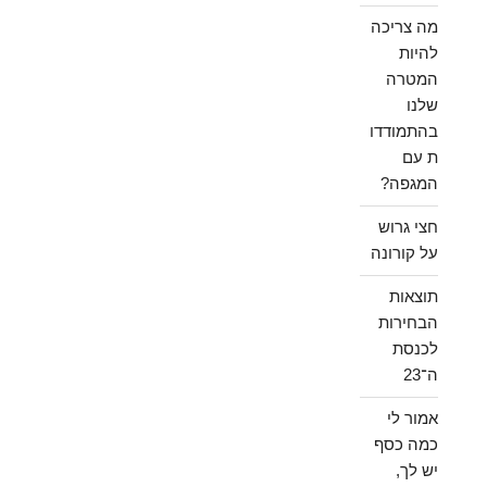
מה צריכה
להיות
המטרה
שלנו
בהתמודדו
ת עם
המגפה?
חצי גרוש
על קורונה
תוצאות
הבחירות
לכנסת
ה־23
אמור לי
כמה כסף
יש לך,