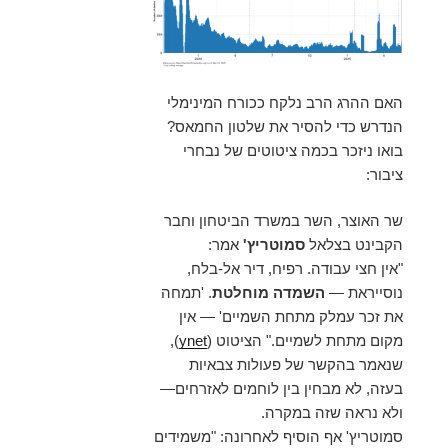
האם ההרג הרב נלקח ככורח המינימלי
הנדרש כדי להסיר את שלטון החמאס?
בואו ניזכר בכמה ציטוטים של נבחרי
ציבור:
שר האוצר, השר במשרד הביטחון וחבר
הקבינט בצלאל
סמוטריץ'
אמר:
"אין חצי עבודה. רפיח, דיר אל-בלח,
נוסייראת —
השמדה מוחלטת
. 'תמחה
את זכר עמלק מתחת השמיים' — אין
מקום מתחת לשמיים." הציטוט (
ynet
),
שנאמר בהקשר של פעולות צבאיות
בעזה, לא מבחין בין לוחמים לאזרחים—
ולא נראה שזה במקרה.
סמוטריץ' אף הוסיף לאחרונה: "משמידים