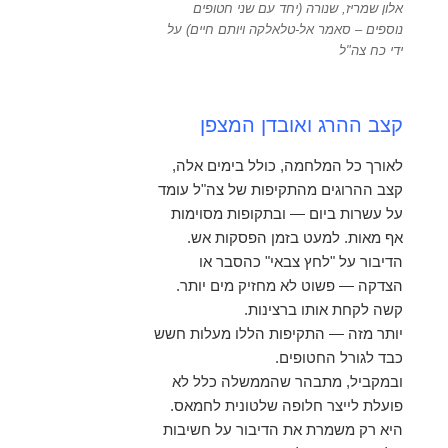
אלון שמריז, שנורה (יחד עם שני חטופים
נוספים – סאמר אל-טלאלקה ויותם חיים) על
ידי כח צה"ל
קצב ההרג ואובדן המצפן
לאורך כל המלחמה, כולל בימים אלה,
קצב ההרוגים מהתקיפות של צה"ל עומד
על עשרות ביום — ובתקופות מסוימות
אף מאות. למעט בזמן הפסקות אש.
הדיבור על "לחץ צבאי" כהסבר או
הצדקה — פשוט לא מחזיק מים יותר.
קשה לקחת אותו ברצינות.
יותר מזה — התקיפות הללו מעלות חשש
כבד לגורל החטופים.
ובמקביל, מתבהר שהממשלה כלל לא
פועלת לייצר חלופה שלטונית לחמאס.
היא רק משמרת את הדיבור על חשיבות