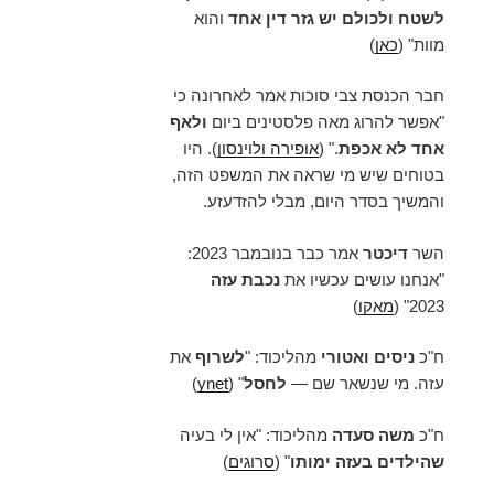
לשטח
ולכולם יש גזר דין אחד
והוא
מוות" (
כאן
)
חבר הכנסת צבי סוכות אמר לאחרונה כי
"אפשר להרוג מאה פלסטינים ביום
ולאף
אחד לא אכפת
." (
אופירה ולוינסון
). היו
בטוחים שיש מי שראה את המשפט הזה,
והמשיך בסדר היום, מבלי להזדעזע.
השר
דיכטר
אמר כבר בנובמבר 2023:
"אנחנו עושים עכשיו את
נכבת עזה
2023" (
מאקו
)
ח"כ
ניסים ואטורי
מהליכוד: "
לשרוף
את
עזה. מי שנשאר שם —
לחסל
" (
ynet
)
ח"כ
משה סעדה
מהליכוד: "אין לי בעיה
שהילדים בעזה ימותו
" (
סרוגים
)