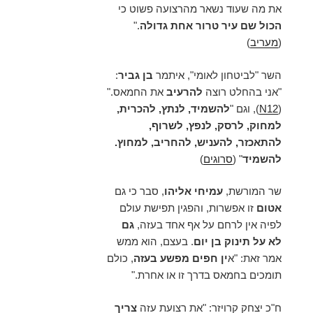
את מה שעוד נשאר מהרצועה פשוט כי
הכול שם עיר טרור אחת גדולה
."
(
מעריב
)
השר "לביטחון לאומי", איתמר
בן גביר
:
"אני בהחלט רוצה
להרעיב
את החמאס
."
(
N12
), וגם "
להשמיד, לנתץ, להכרית,
למחוק, לרסק, לנפץ, לשרוף,
להתאכזר, להעניש, להחריב, למחוץ.
להשמיד
" (
סרוגים
)
שר המורשת,
עמיחי אליהו
, סבר כי גם
אטום
זו אפשרות, והפגין תפישת עולם
לפיה אין לרחם על אף אחד בעזה,
גם
לא על תינוק בן יום
. בעצם, הוא ממש
אמר זאת: "א
ין חפים מפשע בעזה
, כולם
תומכים בחמאס בדרך זו או אחרת."
ח"כ יצחק קרויזר: "את רצועת עזה
צריך