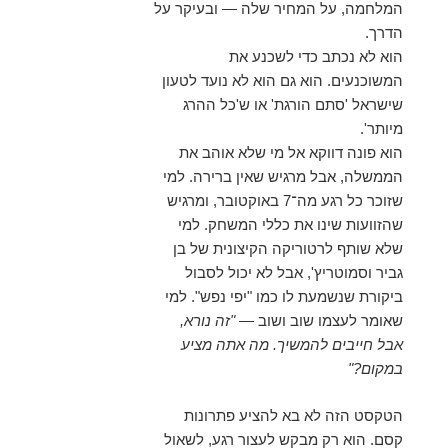
המלחמה, על המחיר שלה — ובעיקר על
הדרך.
הוא לא נכתב כדי לשכנע את
המשוכנעים. הוא גם הוא לא נועד לטעון
שישראל 'סתם הורגת' או ש'כל ההרג
מיותר'.
הוא פונה דווקא אל מי שלא אוהב את
הממשלה, אבל מרגיש שאין ברירה. למי
שזוכר כל רגע מה־7 באוקטובר, ומרגיש
שהזוועות שינו את כללי המשחק. למי
שלא שותף לרטוריקה הקיצונית של בן
גביר וסמוטריץ', אבל לא יכול לסבול
ביקורת שנשמעת לו כמו "יפי נפש". למי
שאומר לעצמו שוב ושוב —
"זה נורא,
אבל חייבים להמשיך. מה אתה מציע
במקום?"
הטקסט הזה לא בא להציע פתרונות
קסם. הוא רק מבקש לעצור רגע, לשאול