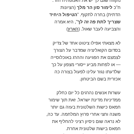
מקווה שגם לך יש את האמפתיה הזו".
ח"כ
לימור סון הר מלך
(הציונות
הדתית) בחרה לתקוף. "
הטיפול היחיד
שצריך לתת פה זה לך
", היא אמרה
והצביעה לעבר שאול. (
הארץ
)
לא מצאתי אפילו ציטוט אחד של צדיק
בסדום הקואליציה שמדבר על הצורך
לצמצם את הפגיעה וההרג באוכלוסייה
— או לפחות מביע ייסורי מצפון על כך
שלדעתו נגזר עלינו לפעול בצורה כה
אכזרית בשם הביטחון.
עשרות אנשים נהרגים כל יום כחלק
ממדיניות מדינת ישראל. זאת תוך שימור
חמאס כישות השלטונית בעזה גם יותר
משנה וחצי אחרי פרוץ המלחמה. עד כה,
לא נראה שום ניסיון רציני להחליף את
חמאס בישות שלטונית אחרת.