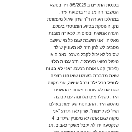
בכנסת התקיים ב 8/5/2025 דיון בנושא
המשבר ההומניטרי ברצועת עזה.
במהלכו העירה ד"ר שרון שאול מעמותת
נתן, העוסקת בסיוע הומניטרי בעולם,
הערה אנושית ובסיסית, לכאורה מובנת
מאליה: "אני חושבת שגם כל מי שיושב
מסביב לשולחן הזה לא מעוניין שילד
שסובל לא יכול לקבל משככי כאבים או
טיפול רפואי מינימלי". ח"כ
עמית הלוי
(ליכוד) קטע אותה בכעס: "
אני לא בטוח
שאת מדברת בשמנו שאנחנו רוצים
לטפל בכל ילד ובכל אישה
, אני מקווה
שגם את לא עומדת מאחורי המשפט
הזה. כשנלחמים מלחמה עם קבוצה
מהסוג הזה, ההבחנות שקיימות בעולם
רגיל לא קיימות". שרון לא ויתרה: "אני
מקוה שגם אתה לא מעוניין שילד בן 4
שנקטעה ידו לא יקבל משכך כאבים, אני