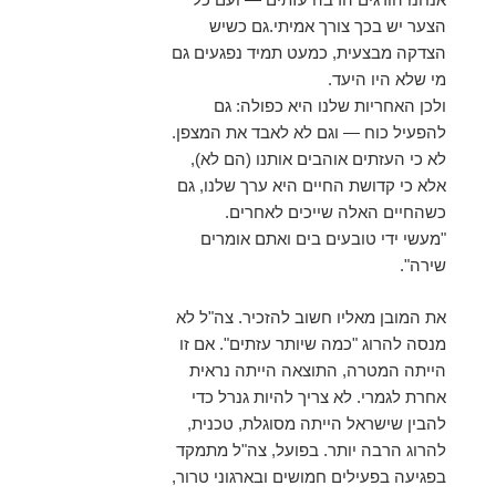
הצער יש בכך צורך אמיתי.גם כשיש
הצדקה מבצעית, כמעט תמיד נפגעים גם
מי שלא היו היעד.
ולכן האחריות שלנו היא כפולה: גם
להפעיל כוח — וגם לא לאבד את המצפן.
לא כי העזתים אוהבים אותנו (הם לא),
אלא כי קדושת החיים היא ערך שלנו, גם
כשהחיים האלה שייכים לאחרים.
"מעשי ידי טובעים בים ואתם אומרים
שירה".
את המובן מאליו חשוב להזכיר. צה"ל לא
מנסה להרוג "כמה שיותר עזתים". אם זו
הייתה המטרה, התוצאה הייתה נראית
אחרת לגמרי. לא צריך להיות גנרל כדי
להבין שישראל הייתה מסוגלת, טכנית,
להרוג הרבה יותר. בפועל, צה"ל מתמקד
בפגיעה בפעילים חמושים ובארגוני טרור,