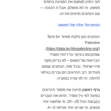
תוך ניסיון לצמצם את הפגיעה בחפים
מפשע. זה לא מושלם, אבל זו הכוונה —
וגם הנתונים מראים את זה.
הנתונים? אלה של חמאס.
הנתונים כאן נלקחו מאתר Tech for
Palestine
),
(
https://data.techforpalestine.org/
שמתבסס בעיקר על דיווחי משרד
הבריאות של חמאס – לא בדיוק מקור
פרו-ישראלי. ובכל זאת, הנתונים עצמם
מעידים: רוב ההרוגים הם גברים בגילאי
לחימה. זה לא קורה במקרה.
גרף ראשון
מראה את מספר ההרוגים
בפועל לפי גיל ומגדר. תראו את הגברים
בקבוצת הגיל 25—29: פי שלושה יותר
מנשים. פי שניים יותר מגילאי 0—4.