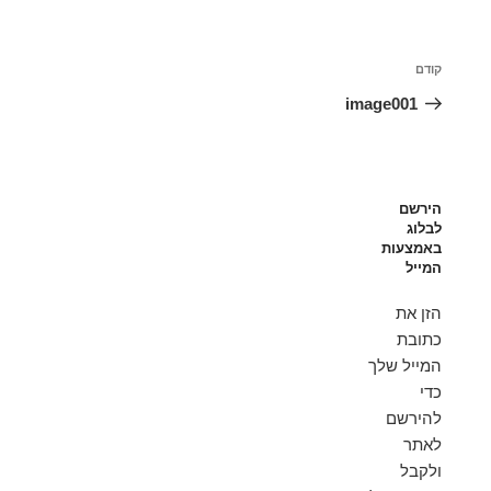
ניווט
הפוסט
קודם
הקודם
image001
הירשם
לבלוג
באמצעות
המייל
הזן את
כתובת
המייל שלך
כדי
להירשם
לאתר
ולקבל