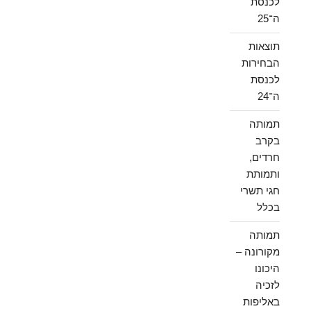
לכנסת
ה־25
תוצאות
הבחירות
לכנסת
ה־24
תמותה
בקרב
חרדים,
ותמותת
חגי תשרי
בכלל
תמותה
מקורונה –
היכונו
לזכיה
באליפות