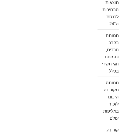
תוצאות
הבחירות
לכנסת
ה־24
תמותה
בקרב
חרדים,
ותמותת
חגי תשרי
בכלל
תמותה
מקורונה –
היכונו
לזכיה
באליפות
עולם
קורונה,