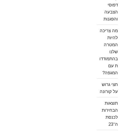
דפוסי
הצבעה
והפגנות
מה צריכה
להיות
המטרה
שלנו
בהתמודדו
ת עם
המגפה?
חצי גרוש
על קורונה
תוצאות
הבחירות
לכנסת
ה־23