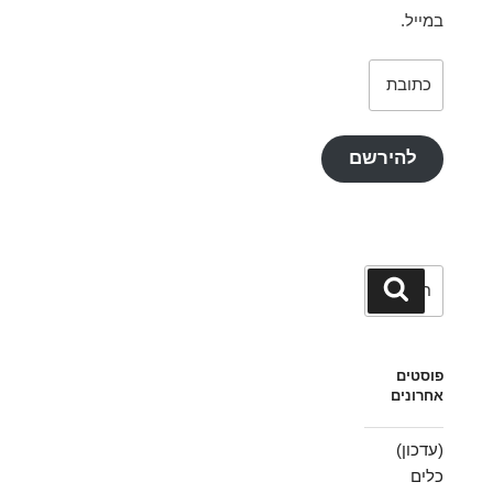
במייל.
כתובת
דואר
אלקטרוני
להירשם
חפש:
חיפוש
פוסטים
אחרונים
(עדכון)
כלים