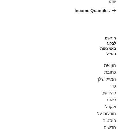
הפוסט
קודם
הקודם
Income Quantiles
הירשם
לבלוג
באמצעות
המייל
הזן את
כתובת
המייל שלך
כדי
להירשם
לאתר
ולקבל
הודעות על
פוסטים
חדשים