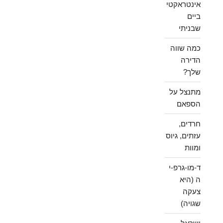
אינטראקטי
ביים
שבניתי
כמה שווה
הדירה
שלך?
מתנצל על
הספאם
חרדים,
עזתים, גיוס
ומוות
ד-מו-גרפ-י
ה (היא
צעקה
שגויה)