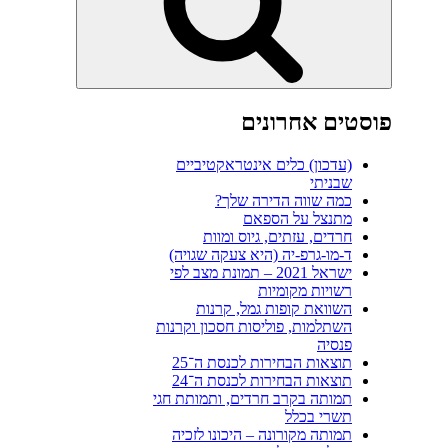
פוסטים אחרונים
(עדכון) כלים אינטראקטיביים
שבניתי
כמה שווה הדירה שלך?
מתנצל על הספאם
חרדים, עזתים, גיוס ומוות
ד-מו-גרפ-יה (היא צעקה שגויה)
ישראל 2021 – תמונת מצב לפי
רשויות מקומיות
השוואת קופות גמל, קרנות
השתלמות, פוליסות חסכון וקרנות
פנסיה
תוצאות הבחירות לכנסת ה־25
תוצאות הבחירות לכנסת ה־24
תמותה בקרב חרדים, ותמותת חגי
תשרי בכלל
תמותה מקורונה – היכונו לזכיה