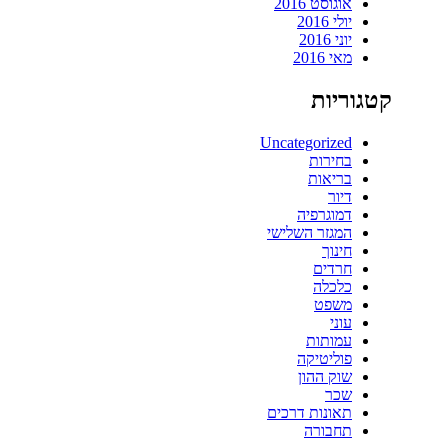
אוגוסט 2016
יולי 2016
יוני 2016
מאי 2016
קטגוריות
Uncategorized
בחירות
בריאות
דיור
דמוגרפיה
המגזר השלישי
חינוך
חרדים
כלכלה
משפט
עוני
עמותות
פוליטיקה
שוק ההון
שכר
תאונות דרכים
תחבורה