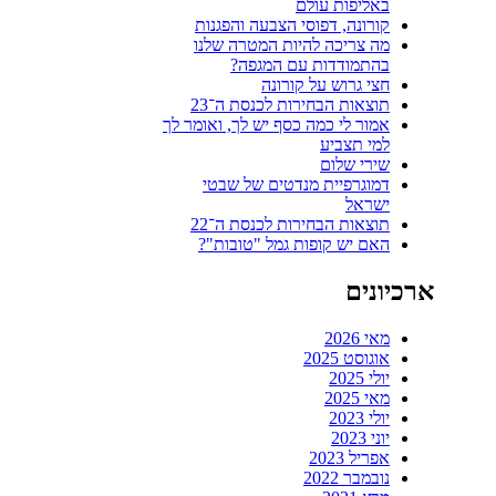
באליפות עולם
קורונה, דפוסי הצבעה והפגנות
מה צריכה להיות המטרה שלנו
בהתמודדות עם המגפה?
חצי גרוש על קורונה
תוצאות הבחירות לכנסת ה־23
אמור לי כמה כסף יש לך, ואומר לך
למי תצביע
שירי שלום
דמוגרפיית מנדטים של שבטי
ישראל
תוצאות הבחירות לכנסת ה־22
האם יש קופות גמל "טובות"?
ארכיונים
מאי 2026
אוגוסט 2025
יולי 2025
מאי 2025
יולי 2023
יוני 2023
אפריל 2023
נובמבר 2022