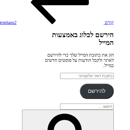
קודם
estrians2
הירשם לבלוג באמצעות
המייל
הזן את כתובת המייל שלך כדי להירשם
לאתר ולקבל הודעות על פוסטים חדשים
במייל.
כתובת
דואר
אלקטרוני
להירשם
חפש:
חיפוש