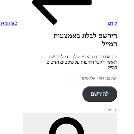
קודם
estrians2
הירשם לבלוג באמצעות
המייל
הזן את כתובת המייל שלך כדי להירשם
לאתר ולקבל הודעות על פוסטים חדשים
במייל.
כתובת
דואר
אלקטרוני
להירשם
חפש:
חיפוש