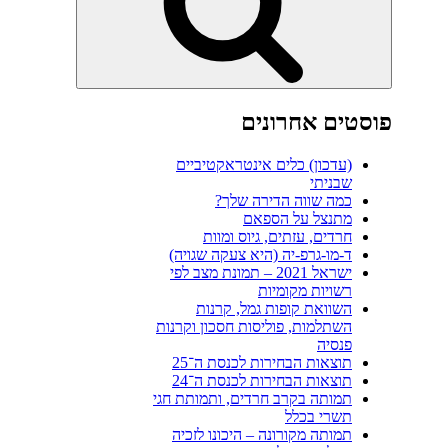
פוסטים אחרונים
(עדכון) כלים אינטראקטיביים
שבניתי
כמה שווה הדירה שלך?
מתנצל על הספאם
חרדים, עזתים, גיוס ומוות
ד-מו-גרפ-יה (היא צעקה שגויה)
ישראל 2021 – תמונת מצב לפי
רשויות מקומיות
השוואת קופות גמל, קרנות
השתלמות, פוליסות חסכון וקרנות
פנסיה
תוצאות הבחירות לכנסת ה־25
תוצאות הבחירות לכנסת ה־24
תמותה בקרב חרדים, ותמותת חגי
תשרי בכלל
תמותה מקורונה – היכונו לזכיה