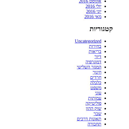
אוגוסט 2016
יולי 2016
יוני 2016
מאי 2016
קטגוריות
Uncategorized
בחירות
בריאות
דיור
דמוגרפיה
המגזר השלישי
חינוך
חרדים
כלכלה
משפט
עוני
עמותות
פוליטיקה
שוק ההון
שכר
תאונות דרכים
תחבורה