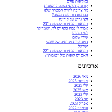
באליפות עולם
קורונה, דפוסי הצבעה והפגנות
מה צריכה להיות המטרה שלנו
בהתמודדות עם המגפה?
חצי גרוש על קורונה
תוצאות הבחירות לכנסת ה־23
אמור לי כמה כסף יש לך, ואומר לך
למי תצביע
שירי שלום
דמוגרפיית מנדטים של שבטי
ישראל
תוצאות הבחירות לכנסת ה־22
האם יש קופות גמל "טובות"?
ארכיונים
מאי 2026
אוגוסט 2025
יולי 2025
מאי 2025
יולי 2023
יוני 2023
אפריל 2023
נובמבר 2022