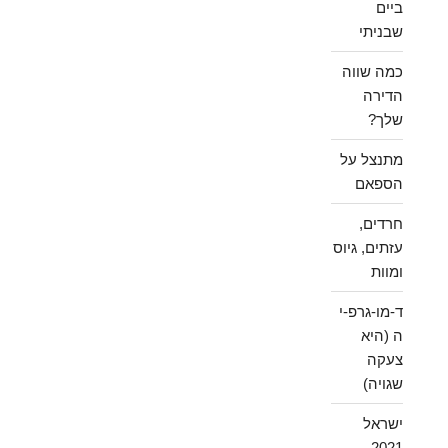
ביים
שבניתי
כמה שווה
הדירה
שלך?
מתנצל על
הספאם
חרדים,
עזתים, גיוס
ומוות
ד-מו-גרפ-י
ה (היא
צעקה
שגויה)
ישראל
2021 –