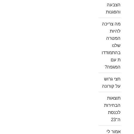
הצבעה
והפגנות
מה צריכה
להיות
המטרה
שלנו
בהתמודדו
ת עם
המגפה?
חצי גרוש
על קורונה
תוצאות
הבחירות
לכנסת
ה־23
אמור לי