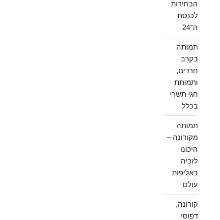
הבחירות
לכנסת
ה־24
תמותה
בקרב
חרדים,
ותמותת
חגי תשרי
בכלל
תמותה
מקורונה –
היכונו
לזכיה
באליפות
עולם
קורונה,
דפוסי