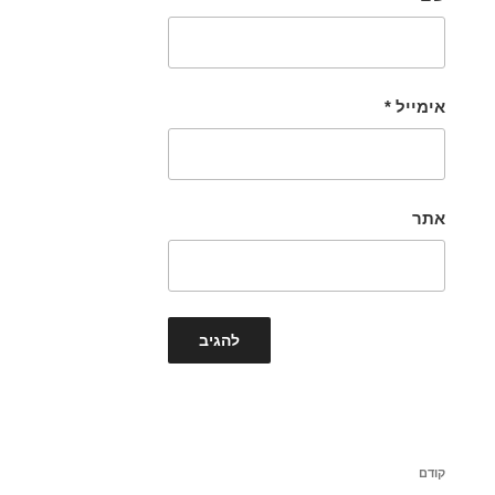
אימייל
*
אתר
ניווט
הפוסט
קודם