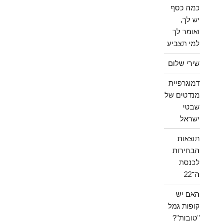
כמה כסף
יש לך,
ואומר לך
למי תצביע
שירי שלום
דמוגרפיית
מנדטים של
שבטי
ישראל
תוצאות
הבחירות
לכנסת
ה־22
האם יש
קופות גמל
"טובות"?