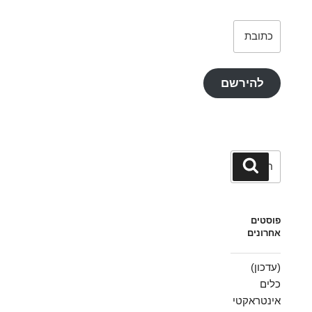
כתובת
דואר
אלקטרוני
להירשם
חפש:
חיפוש
פוסטים
אחרונים
(עדכון)
כלים
אינטראקטי