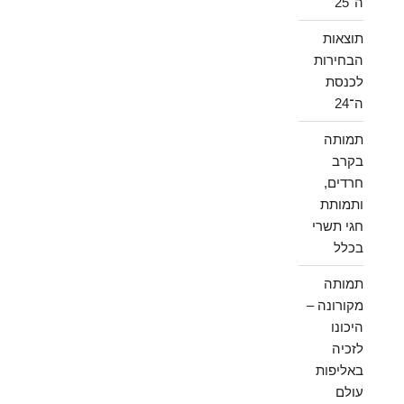
ה־25
תוצאות
הבחירות
לכנסת
ה־24
תמותה
בקרב
חרדים,
ותמותת
חגי תשרי
בכלל
תמותה
מקורונה –
היכונו
לזכיה
באליפות
עולם