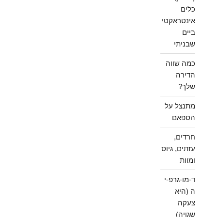
כלים
אינטראקטי
ביים
שבניתי
כמה שווה
הדירה
שלך?
מתנצל על
הספאם
חרדים,
עזתים, גיוס
ומוות
ד-מו-גרפ-י
ה (היא
צעקה
שגויה)