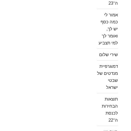
ה־23
אמור לי
כמה כסף
יש לך,
ואומר לך
למי תצביע
שירי שלום
דמוגרפיית
מנדטים של
שבטי
ישראל
תוצאות
הבחירות
לכנסת
ה־22