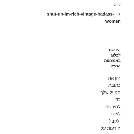
ניווט
הפוסט
קודם
הקודם
shut-up-im-rich-vintage-badass-
women
הירשם
לבלוג
באמצעות
המייל
הזן את
כתובת
המייל שלך
כדי
להירשם
לאתר
ולקבל
הודעות על