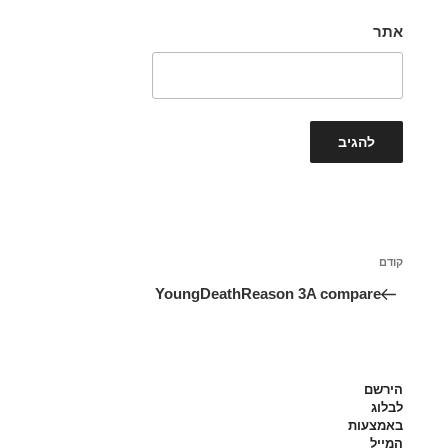
אתר
ניווט
הפוסט
קודם
הקודם
YoungDeathReason 3A compare
הירשם
לבלוג
באמצעות
המייל