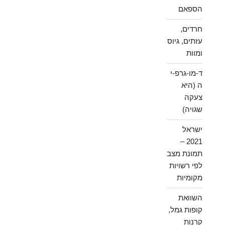
הספאם
חרדים,
עזתים, גיוס
ומוות
ד-מו-גרפ-י
ה (היא
צעקה
שגויה)
ישראל
2021 –
תמונת מצב
לפי רשויות
מקומיות
השוואת
קופות גמל,
קרנות