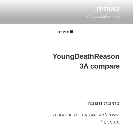
ילוג
כמותית
תוכן
A Quantitative blog
תפריט
YoungDeathReason
3A compare
כתיבת תגובה
האימייל לא יוצג באתר.
שדות החובה
מסומנים
*