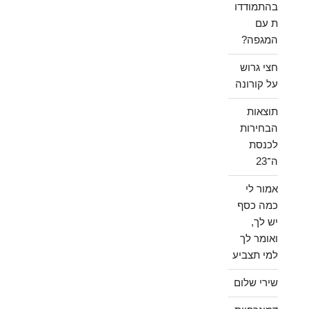
בהתמודדו
ת עם
המגפה?
חצי גרוש
על קורונה
תוצאות
הבחירות
לכנסת
ה־23
אמור לי
כמה כסף
יש לך,
ואומר לך
למי תצביע
שירי שלום