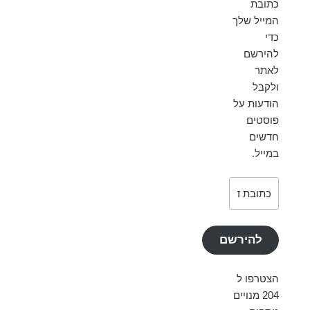
כתובת
המייל שלך
כדי
להירשם
לאתר
ולקבל
הודעות על
פוסטים
חדשים
במייל.
כתובת
דואר
אלקטרוני
להירשם
הצטרפו ל
204 מנויים