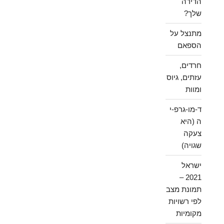
הדירה
שלך?
מתנצל על
הספאם
חרדים,
עזתים, גיוס
ומוות
ד-מו-גרפ-י
ה (היא
צעקה
שגויה)
ישראל
2021 –
תמונת מצב
לפי רשויות
מקומיות