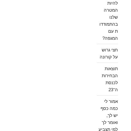
להיות
המטרה
שלנו
בהתמודדו
ת עם
המגפה?
חצי גרוש
על קורונה
תוצאות
הבחירות
לכנסת
ה־23
אמור לי
כמה כסף
יש לך,
ואומר לך
למי תצביע