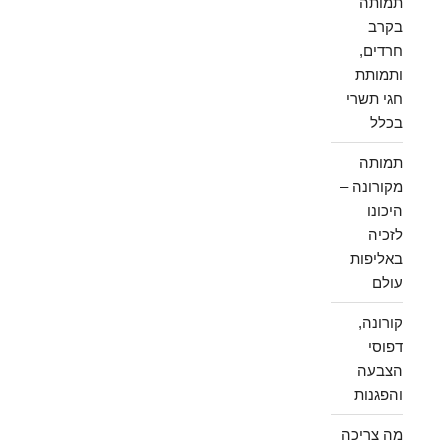
תמותה
בקרב
חרדים,
ותמותת
חגי תשרי
בכלל
תמותה
מקורונה –
היכונו
לזכיה
באליפות
עולם
קורונה,
דפוסי
הצבעה
והפגנות
מה צריכה