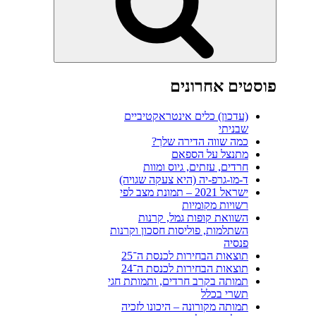
פוסטים אחרונים
(עדכון) כלים אינטראקטיביים
שבניתי
כמה שווה הדירה שלך?
מתנצל על הספאם
חרדים, עזתים, גיוס ומוות
ד-מו-גרפ-יה (היא צעקה שגויה)
ישראל 2021 – תמונת מצב לפי
רשויות מקומיות
השוואת קופות גמל, קרנות
השתלמות, פוליסות חסכון וקרנות
פנסיה
תוצאות הבחירות לכנסת ה־25
תוצאות הבחירות לכנסת ה־24
תמותה בקרב חרדים, ותמותת חגי
תשרי בכלל
תמותה מקורונה – היכונו לזכיה