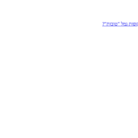
פות גמל "טובות"?