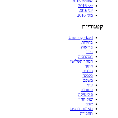
אוגוסט 2016
יולי 2016
יוני 2016
מאי 2016
קטגוריות
Uncategorized
בחירות
בריאות
דיור
דמוגרפיה
המגזר השלישי
חינוך
חרדים
כלכלה
משפט
עוני
עמותות
פוליטיקה
שוק ההון
שכר
תאונות דרכים
תחבורה