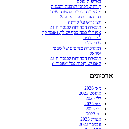
באליפות עולם
קורונה, דפוסי הצבעה והפגנות
מה צריכה להיות המטרה שלנו
בהתמודדות עם המגפה?
חצי גרוש על קורונה
תוצאות הבחירות לכנסת ה־23
אמור לי כמה כסף יש לך, ואומר לך
למי תצביע
שירי שלום
דמוגרפיית מנדטים של שבטי
ישראל
תוצאות הבחירות לכנסת ה־22
האם יש קופות גמל "טובות"?
ארכיונים
מאי 2026
אוגוסט 2025
יולי 2025
מאי 2025
יולי 2023
יוני 2023
אפריל 2023
נובמבר 2022