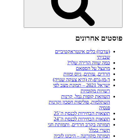
פוסטים אחרונים
(עדכון) כלים אינטראקטיביים
שבניתי
כמה שווה הדירה שלך?
מתנצל על הספאם
חרדים, עזתים, גיוס ומוות
ד-מו-גרפ-יה (היא צעקה שגויה)
ישראל 2021 – תמונת מצב לפי
רשויות מקומיות
השוואת קופות גמל, קרנות
השתלמות, פוליסות חסכון וקרנות
פנסיה
תוצאות הבחירות לכנסת ה־25
תוצאות הבחירות לכנסת ה־24
תמותה בקרב חרדים, ותמותת חגי
תשרי בכלל
תמותה מקורונה – היכונו לזכיה