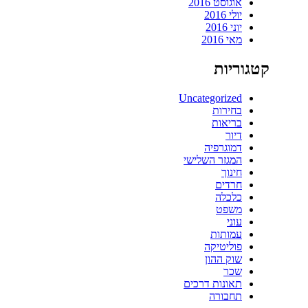
אוגוסט 2016
יולי 2016
יוני 2016
מאי 2016
קטגוריות
Uncategorized
בחירות
בריאות
דיור
דמוגרפיה
המגזר השלישי
חינוך
חרדים
כלכלה
משפט
עוני
עמותות
פוליטיקה
שוק ההון
שכר
תאונות דרכים
תחבורה