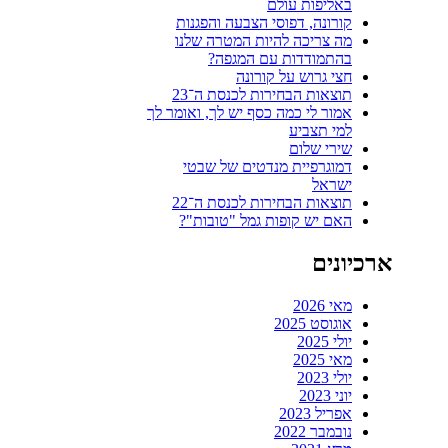
באליפות עולם
קורונה, דפוסי הצבעה והפגנות
מה צריכה להיות המטרה שלנו
בהתמודדות עם המגפה?
חצי גרוש על קורונה
תוצאות הבחירות לכנסת ה־23
אמור לי כמה כסף יש לך, ואומר לך
למי תצביע
שירי שלום
דמוגרפיית מנדטים של שבטי
ישראל
תוצאות הבחירות לכנסת ה־22
האם יש קופות גמל "טובות"?
ארכיונים
מאי 2026
אוגוסט 2025
יולי 2025
מאי 2025
יולי 2023
יוני 2023
אפריל 2023
נובמבר 2022