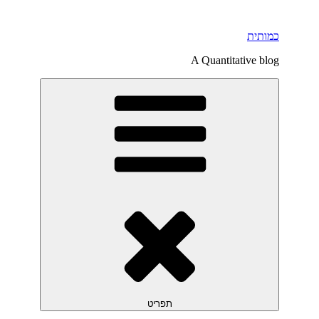
דילוג
לתוכן
כמותית
A Quantitative blog
תפריט