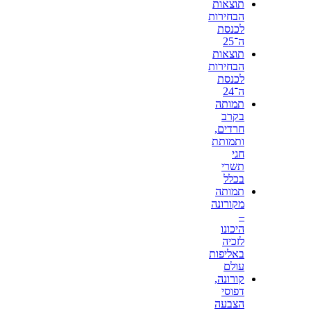
תוצאות
הבחירות
לכנסת
ה־25
תוצאות
הבחירות
לכנסת
ה־24
תמותה
בקרב
חרדים,
ותמותת
חגי
תשרי
בכלל
תמותה
מקורונה
–
היכונו
לזכיה
באליפות
עולם
קורונה,
דפוסי
הצבעה