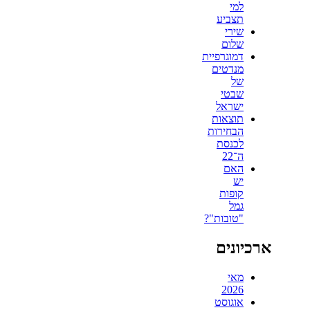
למי
תצביע
שירי
שלום
דמוגרפיית
מנדטים
של
שבטי
ישראל
תוצאות
הבחירות
לכנסת
ה־22
האם
יש
קופות
גמל
"טובות"?
ארכיונים
מאי
2026
אוגוסט