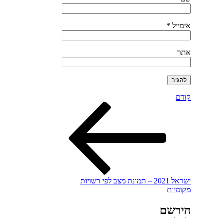
אימייל
*
אתר
הפוסט
ניווט
קודם
הקודם
ישראל 2021 – תמונת מצב לפי רשויות
מקומיות
הירשם