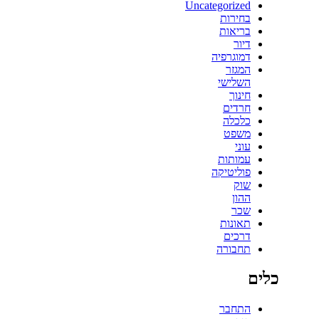
Uncategorized
בחירות
בריאות
דיור
דמוגרפיה
המגזר
השלישי
חינוך
חרדים
כלכלה
משפט
עוני
עמותות
פוליטיקה
שוק
ההון
שכר
תאונות
דרכים
תחבורה
כלים
התחבר