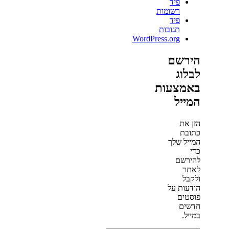
פיד
רשומות
פיד
תגובות
WordPress.org
הירשם
לבלוג
באמצעות
המייל
הזן את
כתובת
המייל שלך
כדי
להירשם
לאתר
ולקבל
הודעות על
פוסטים
חדשים
במייל.