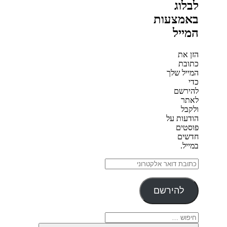
לבלוג
באמצעות
המייל
הזן את
כתובת
המייל שלך
כדי
להירשם
לאתר
ולקבל
הודעות על
פוסטים
חדשים
במייל.
כתובת
דואר
אלקטרוני
להירשם
חפש: