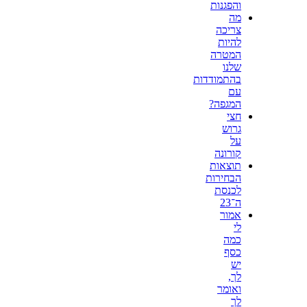
והפגנות
מה
צריכה
להיות
המטרה
שלנו
בהתמודדות
עם
המגפה?
חצי
גרוש
על
קורונה
תוצאות
הבחירות
לכנסת
ה־23
אמור
לי
כמה
כסף
יש
לך,
ואומר
לך