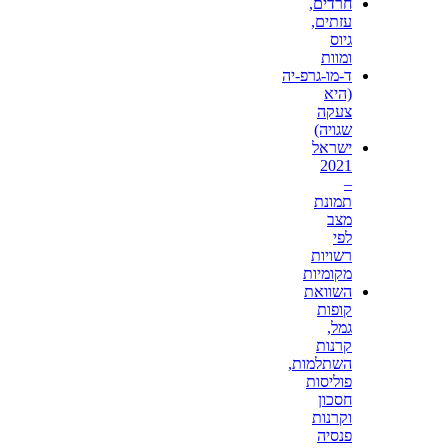
חרדים,
עזתים,
גיוס
ומוות
ד-מו-גרפ-יה
(היא
צעקה
שגויה)
ישראל
2021
–
תמונת
מצב
לפי
רשויות
מקומיות
השוואת
קופות
גמל,
קרנות
השתלמות,
פוליסות
חסכון
וקרנות
פנסיה