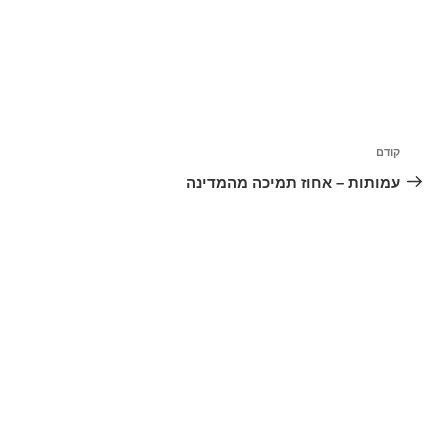
ניווט
קודם
הפוסט
הקודם
עמותות – אחוז תמיכה מהמדינה