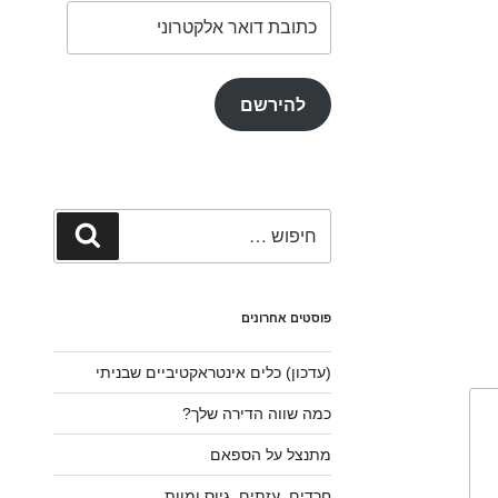
כתובת
דואר
אלקטרוני
להירשם
חפש:
חיפוש
פוסטים אחרונים
(עדכון) כלים אינטראקטיביים שבניתי
כמה שווה הדירה שלך?
מתנצל על הספאם
חרדים, עזתים, גיוס ומוות