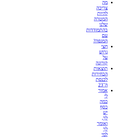
מה
צריכה
להיות
המטרה
שלנו
בהתמודדות
עם
המגפה?
חצי
גרוש
על
קורונה
תוצאות
הבחירות
לכנסת
ה־23
אמור
לי
כמה
כסף
יש
לך,
ואומר
לך
למי