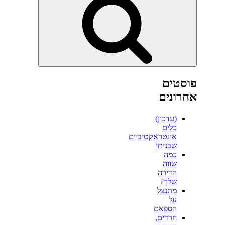
פוסטים
אחרונים
(עדכון)
כלים
אינטראקטיביים
שבניתי
כמה
שווה
הדירה
שלך?
מתנצל
על
הספאם
חרדים,