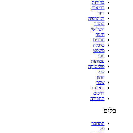
בחירות
בריאות
דיור
דמוגרפיה
המגזר
השלישי
חינוך
חרדים
כלכלה
משפט
עוני
עמותות
פוליטיקה
שוק
ההון
שכר
תאונות
דרכים
תחבורה
כלים
התחבר
פיד