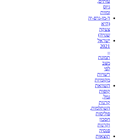
עזתים,
גיוס
ומוות
ד-מו-גרפ-יה
(היא
צעקה
שגויה)
ישראל
2021
–
תמונת
מצב
לפי
רשויות
מקומיות
השוואת
קופות
גמל,
קרנות
השתלמות,
פוליסות
חסכון
וקרנות
פנסיה
תוצאות