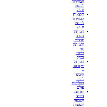
הבחירות
לכנסת
ה־25
תוצאות
הבחירות
לכנסת
ה־24
תמותה
בקרב
חרדים,
ותמותת
חגי
תשרי
בכלל
תמותה
מקורונה
–
היכונו
לזכיה
באליפות
עולם
קורונה,
דפוסי
הצבעה
והפגנות