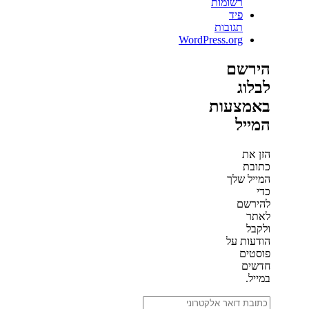
רשומות
פיד
תגובות
WordPress.org
הירשם
לבלוג
באמצעות
המייל
הזן את
כתובת
המייל שלך
כדי
להירשם
לאתר
ולקבל
הודעות על
פוסטים
חדשים
במייל.
כתובת