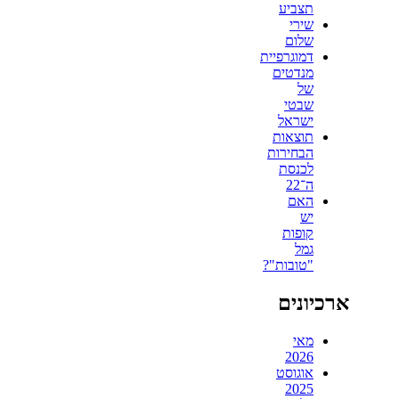
תצביע
שירי
שלום
דמוגרפיית
מנדטים
של
שבטי
ישראל
תוצאות
הבחירות
לכנסת
ה־22
האם
יש
קופות
גמל
"טובות"?
ארכיונים
מאי
2026
אוגוסט
2025