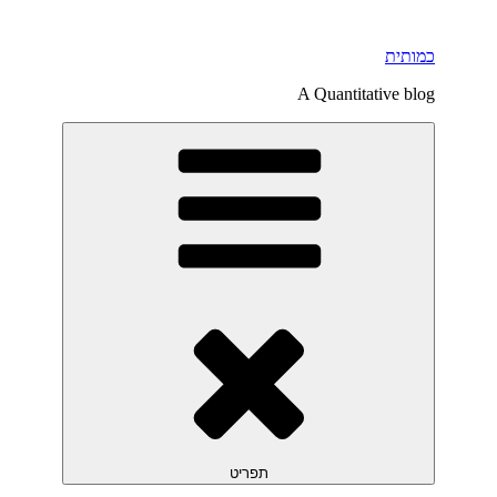
דילוג
לתוכן
כמותית
A Quantitative blog
תפריט