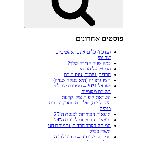
פוסטים אחרונים
(עדכון) כלים אינטראקטיביים
שבניתי
כמה שווה הדירה שלך?
מתנצל על הספאם
חרדים, עזתים, גיוס ומוות
ד-מו-גרפ-יה (היא צעקה שגויה)
ישראל 2021 – תמונת מצב לפי
רשויות מקומיות
השוואת קופות גמל, קרנות
השתלמות, פוליסות חסכון וקרנות
פנסיה
תוצאות הבחירות לכנסת ה־25
תוצאות הבחירות לכנסת ה־24
תמותה בקרב חרדים, ותמותת חגי
תשרי בכלל
תמותה מקורונה – היכונו לזכיה