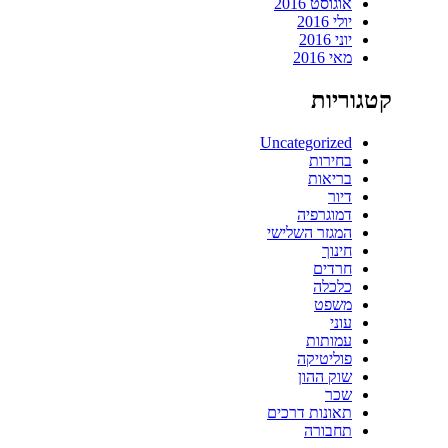
אוגוסט 2016
יולי 2016
יוני 2016
מאי 2016
קטגוריות
Uncategorized
בחירות
בריאות
דיור
דמוגרפיה
המגזר השלישי
חינוך
חרדים
כלכלה
משפט
עוני
עמותות
פוליטיקה
שוק ההון
שכר
תאונות דרכים
תחבורה