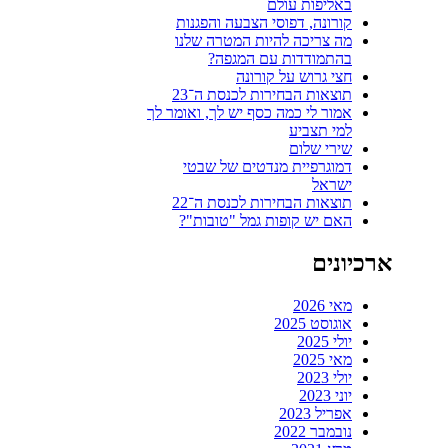
באליפות עולם
קורונה, דפוסי הצבעה והפגנות
מה צריכה להיות המטרה שלנו
בהתמודדות עם המגפה?
חצי גרוש על קורונה
תוצאות הבחירות לכנסת ה־23
אמור לי כמה כסף יש לך, ואומר לך
למי תצביע
שירי שלום
דמוגרפיית מנדטים של שבטי
ישראל
תוצאות הבחירות לכנסת ה־22
האם יש קופות גמל "טובות"?
ארכיונים
מאי 2026
אוגוסט 2025
יולי 2025
מאי 2025
יולי 2023
יוני 2023
אפריל 2023
נובמבר 2022