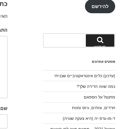
כתי
להירשם
האימ
התג
חפש:
חיפוש
פוסטים אחרונים
(עדכון) כלים אינטראקטיביים שבניתי
כמה שווה הדירה שלך?
מתנצל על הספאם
חרדים, עזתים, גיוס ומוות
שם
ד-מו-גרפ-יה (היא צעקה שגויה)
ישראל 2021 – תמונת מצב לפי רשויות