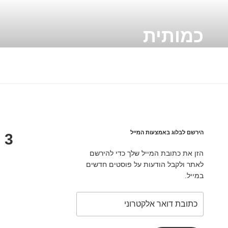
ילוג
תוכן
כמותית
A Quantitative blog
הירשם לבלוג באמצעות המייל
3 weeks country death comparison
הזן את כתובת המייל שלך כדי להירשם
לאתר ולקבל הודעות על פוסטים חדשים
במייל.
כתובת
דואר
אלקטרוני