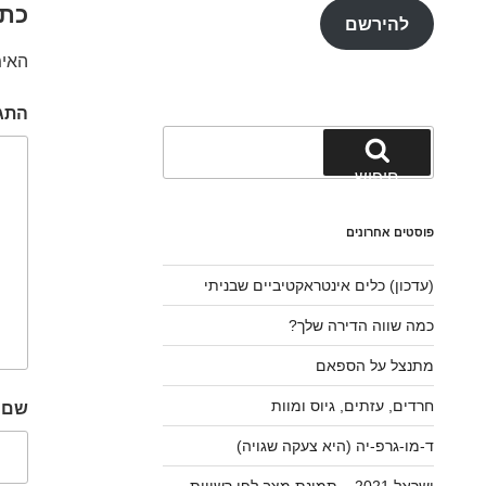
כתי
להירשם
האימ
התג
חפש:
חיפוש
פוסטים אחרונים
(עדכון) כלים אינטראקטיביים שבניתי
כמה שווה הדירה שלך?
מתנצל על הספאם
חרדים, עזתים, גיוס ומוות
שם
ד-מו-גרפ-יה (היא צעקה שגויה)
ישראל 2021 – תמונת מצב לפי רשויות