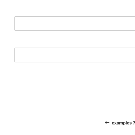
ט
examples 7