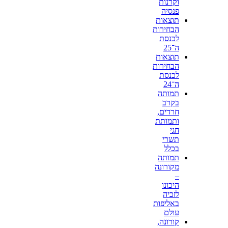
וקרנות
פנסיה
תוצאות
הבחירות
לכנסת
ה־25
תוצאות
הבחירות
לכנסת
ה־24
תמותה
בקרב
חרדים,
ותמותת
חגי
תשרי
בכלל
תמותה
מקורונה
–
היכונו
לזכיה
באליפות
עולם
קורונה,