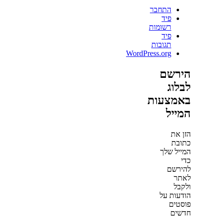
התחבר
פיד
רשומות
פיד
תגובות
WordPress.org
הירשם
לבלוג
באמצעות
המייל
הזן את
כתובת
המייל שלך
כדי
להירשם
לאתר
ולקבל
הודעות על
פוסטים
חדשים