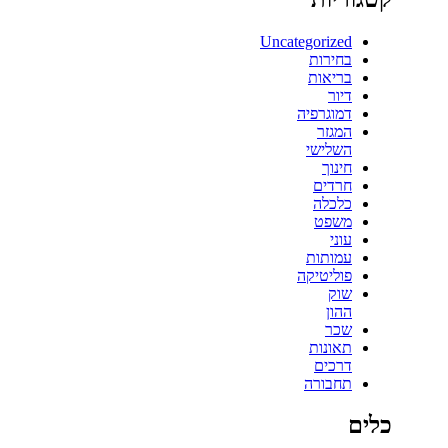
Uncategorized
בחירות
בריאות
דיור
דמוגרפיה
המגזר
השלישי
חינוך
חרדים
כלכלה
משפט
עוני
עמותות
פוליטיקה
שוק
ההון
שכר
תאונות
דרכים
תחבורה
כלים