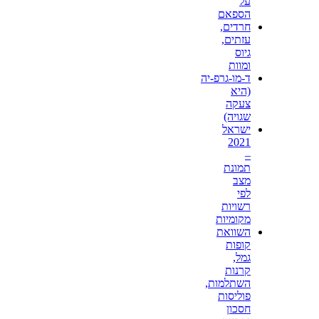
על
הספאם
חרדים,
עזתים,
גיוס
ומוות
ד-מו-גרפ-יה
(היא
צעקה
שגויה)
ישראל
2021
–
תמונת
מצב
לפי
רשויות
מקומיות
השוואת
קופות
גמל,
קרנות
השתלמות,
פוליסות
חסכון