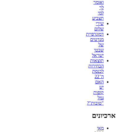
ואומר
לך
למי
תצביע
שירי
שלום
דמוגרפיית
מנדטים
של
שבטי
ישראל
תוצאות
הבחירות
לכנסת
ה־22
האם
יש
קופות
גמל
"טובות"?
ארכיונים
מאי