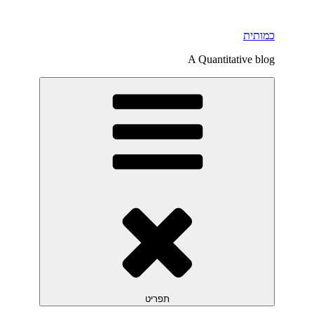
דילוג
לתוכן
כמותית
A Quantitative blog
תפריט