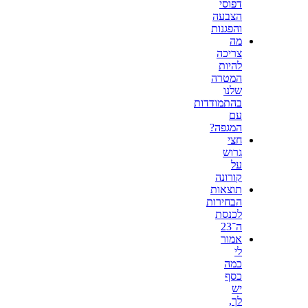
דפוסי
הצבעה
והפגנות
מה
צריכה
להיות
המטרה
שלנו
בהתמודדות
עם
המגפה?
חצי
גרוש
על
קורונה
תוצאות
הבחירות
לכנסת
ה־23
אמור
לי
כמה
כסף
יש
לך,