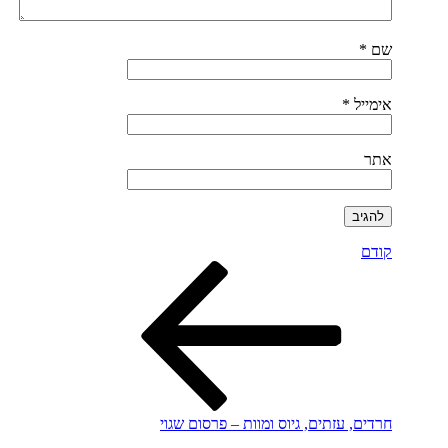
שם
*
אימייל
*
אתר
הפוסט
ניווט
קודם
הקודם
חרדים, עזתים, גיוס ומוות – פרסום שגוי